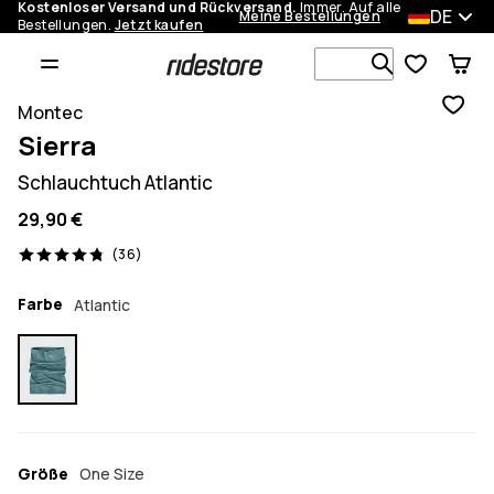
Kostenloser Versand und Rückversand.
Immer. Auf alle
DE
Meine Bestellungen
Bestellungen.
Jetzt kaufen
Durchsuche
Montec
Sierra
Schlauchtuch Atlantic
29,90 €
36 Reviews, 4.8/5
(36)
Farbe
Atlantic
Größe
One Size