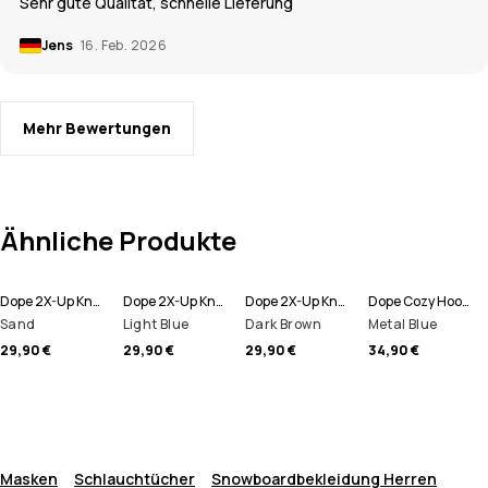
Sehr gute Qualität, schnelle Lieferung
Jens
16. Feb. 2026
Mehr Bewertungen
Ähnliche Produkte
Dope 2X-Up Knitted Schlauchtuch Men
Dope 2X-Up Knitted Schlauchtuch Men
Dope 2X-Up Knitted Schlauchtuch Men
Dope Cozy Hood II Schlauchtuch Men
Sand
Light Blue
Dark Brown
Metal Blue
29,90 €
29,90 €
29,90 €
34,90 €
Masken
Schlauchtücher
Snowboardbekleidung Herren