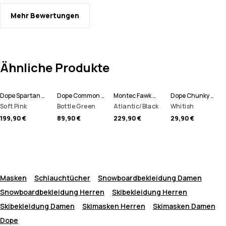
Mehr Bewertungen
Ähnliche Produkte
Dope Spartan W Snowboardjacke Damen
Dope Common W Hoodie Damen
Montec Fawk W Snowboardhose Damen
Dope Chunky Mütze
Soft Pink
Bottle Green
Atlantic/Black
Whitish
199,90 €
89,90 €
229,90 €
29,90 €
Masken
Schlauchtücher
Snowboardbekleidung Damen
Snowboardbekleidung Herren
Skibekleidung Herren
Skibekleidung Damen
Skimasken Herren
Skimasken Damen
Dope