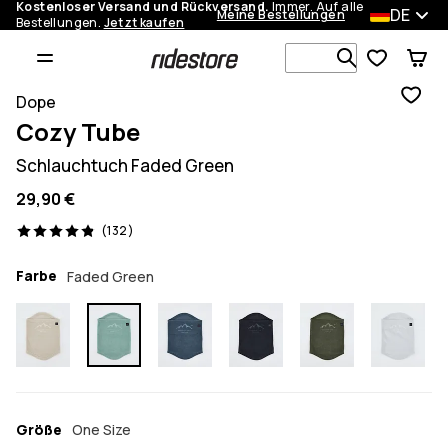
Kostenloser Versand und Rückversand.
Immer. Auf alle
DE
Meine Bestellungen
Bestellungen.
Jetzt kaufen
Durchsuche
Dope
Cozy Tube
Schlauchtuch Faded Green
29,90 €
132 Reviews, 4.9/5
(132)
Farbe
Faded Green
Größe
One Size