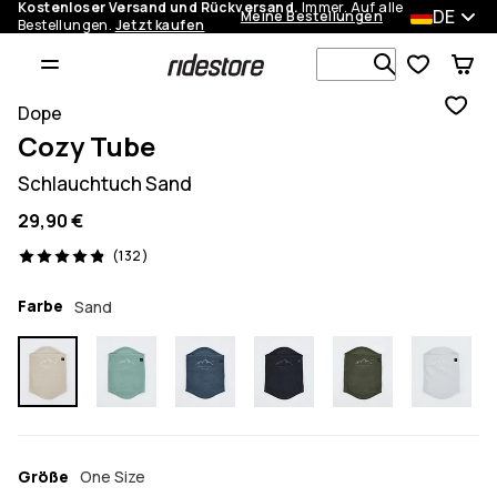
Kostenloser Versand und Rückversand.
Immer. Auf alle
DE
Meine Bestellungen
Bestellungen.
Jetzt kaufen
Durchsuche
Dope
Cozy Tube
Schlauchtuch Sand
29,90 €
132 Reviews, 4.9/5
(132)
Farbe
Sand
Größe
One Size