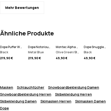
Mehr Bewertungen
Ähnliche Produkte
Dope Puffer W Full Zip Snowboardjacke Damen
Dope Notorious B.I.B W Skihose Damen
Montec Alpha W Funktionshose Damen
Dope Snuggle W Funktionshose Damen
Black
Metal Blue
Olive Green/Black/Greenish
Black
219,90 €
219,90 €
49,90 €
49,90 €
Masken
Schlauchtücher
Snowboardbekleidung Damen
Snowboardbekleidung Herren
Skibekleidung Herren
Skibekleidung Damen
Skimasken Herren
Skimasken Damen
Dope