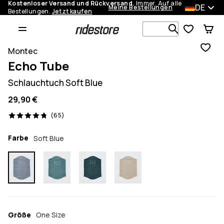
Kostenloser Versand und Rückversand.
Immer. Auf alle
DE
Meine Bestellungen
Bestellungen.
Jetzt kaufen
Durchsuche
Montec
Echo Tube
Schlauchtuch Soft Blue
29,90 €
65 Reviews, 4.8/5
(65)
Farbe
Soft Blue
Größe
One Size