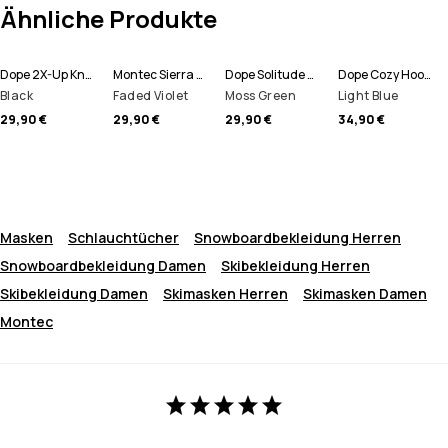
Ähnliche Produkte
Dope 2X-Up Knitted Schlauchtuch
Montec Sierra Schlauchtuch
Dope Solitude Mütze
Dope Cozy Hood II Schlauchtuch
Black
Faded Violet
Moss Green
Light Blue
29,90 €
29,90 €
29,90 €
34,90 €
Masken
Schlauchtücher
Snowboardbekleidung Herren
Snowboardbekleidung Damen
Skibekleidung Herren
Skibekleidung Damen
Skimasken Herren
Skimasken Damen
Montec