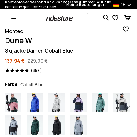
Kostenloser Versand und Rückversand.
Immer. Auf alle
DE
Meine Bestellungen
Bestellungen.
Jetzt kaufen
Durchsuche
Montec
Dune W
Skijacke Damen Cobalt Blue
137,94 €
229,90 €
359 Reviews, 4.9/5
(359)
Farbe
Cobalt Blue