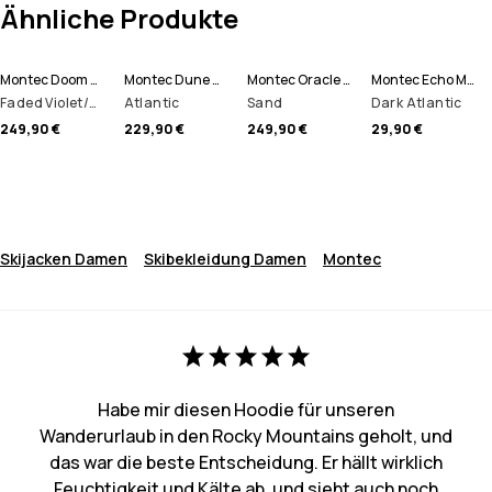
Ähnliche Produkte
Montec Doom W Skijacke Damen
Montec Dune W Snowboardjacke Damen
Montec Oracle W Skijacke Damen
Montec Echo Mütze
Faded Violet/Black/Dark Atlantic
Atlantic
Sand
Dark Atlantic
249,90 €
229,90 €
249,90 €
29,90 €
Skijacken Damen
Skibekleidung Damen
Montec
Habe mir diesen Hoodie für unseren
Wanderurlaub in den Rocky Mountains geholt, und
das war die beste Entscheidung. Er hällt wirklich
Feuchtigkeit und Kälte ab, und sieht auch noch