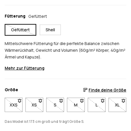
Fütterung
Gefüttert
Gefüttert
Shell
Mittelschwere Fütterung für die perfekte Balance zwischen
Wärmerückhalt, Gewicht und Volumen (60g/m² Körper, 40g/m²
Ärmel und Kapuze).
Mehr zur Fütterung
Größe
Finde deine Größe
XXS
- Größe XXS nicht verfügbar. Klicke, um benachrichtigt zu we
XS
- Größe XS nicht verfügbar. Klicke, um benachricht
S
- Größe S nicht verfügbar. Klicke, um b
M
- Größe M nicht verfügbar. K
L
- Größe L nicht ve
XL
- Größe
Das Model ist 173 cm groß und trägt Größe S.