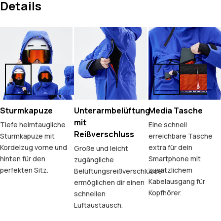
Details
Sturmkapuze
Unterarmbelüftung
Media Tasche
mit
Tiefe helmtaugliche
Eine schnell
Reißverschluss
Sturmkapuze mit
erreichbare Tasche
Kordelzug vorne und
extra für dein
Große und leicht
hinten für den
Smartphone mit
zugängliche
perfekten Sitz.
zusätzlichem
Belüftungsreißverschlüsse
Kabelausgang für
ermöglichen dir einen
Kopfhörer.
schnellen
Luftaustausch.