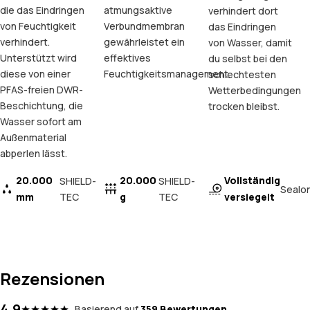
die das Eindringen
atmungsaktive
verhindert dort
von Feuchtigkeit
Verbundmembran
das Eindringen
verhindert.
gewährleistet ein
von Wasser, damit
Unterstützt wird
effektives
du selbst bei den
diese von einer
Feuchtigkeitsmanagement.
schlechtesten
PFAS-freien DWR-
Wetterbedingungen
Beschichtung, die
trocken bleibst.
Wasser sofort am
Außenmaterial
abperlen lässt.
20.000
20.000
Vollständig
SHIELD-
SHIELD-
Sealo
mm
TEC
g
TEC
versiegelt
Rezensionen
4.9
Basierend auf
359 Bewertungen