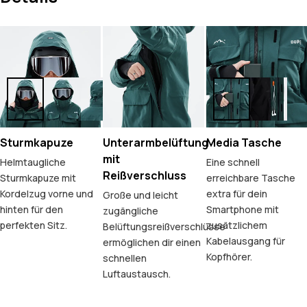
Sturmkapuze
Unterarmbelüftung
Media Tasche
mit
Helmtaugliche
Eine schnell
Reißverschluss
Sturmkapuze mit
erreichbare Tasche
Kordelzug vorne und
extra für dein
Große und leicht
hinten für den
Smartphone mit
zugängliche
perfekten Sitz.
zusätzlichem
Belüftungsreißverschlüsse
Kabelausgang für
ermöglichen dir einen
Kopfhörer.
schnellen
Luftaustausch.