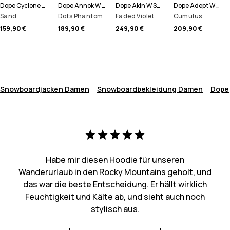
Dope Cyclone W 22 Snowboardjacke Damen
Dope Annok W Snowboardjacke Damen
Dope Akin W Snowboardjacke Damen
Dope Adept W Snowboardjacke Damen
Sand
Dots Phantom
Faded Violet
Cumulus
159,90 €
189,90 €
249,90 €
209,90 €
Snowboardjacken Damen
Snowboardbekleidung Damen
Dope
Habe mir diesen Hoodie für unseren
Wanderurlaub in den Rocky Mountains geholt, und
das war die beste Entscheidung. Er hällt wirklich
Feuchtigkeit und Kälte ab, und sieht auch noch
stylisch aus.