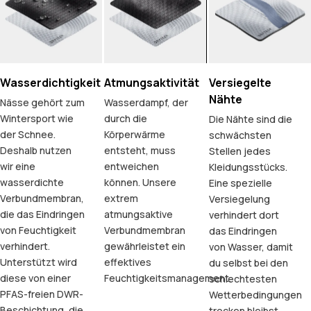
Wasserdichtigkeit
Atmungsaktivität
Versiegelte
Nähte
Nässe gehört zum
Wasserdampf, der
Wintersport wie
durch die
Die Nähte sind die
der Schnee.
Körperwärme
schwächsten
Deshalb nutzen
entsteht, muss
Stellen jedes
wir eine
entweichen
Kleidungsstücks.
wasserdichte
können. Unsere
Eine spezielle
Verbundmembran,
extrem
Versiegelung
die das Eindringen
atmungsaktive
verhindert dort
von Feuchtigkeit
Verbundmembran
das Eindringen
verhindert.
gewährleistet ein
von Wasser, damit
Unterstützt wird
effektives
du selbst bei den
diese von einer
Feuchtigkeitsmanagement.
schlechtesten
PFAS-freien DWR-
Wetterbedingungen
Beschichtung, die
trocken bleibst.