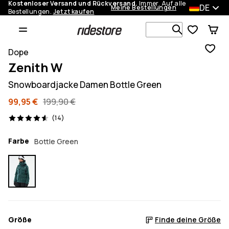
Kostenloser Versand und Rückversand.
Immer. Auf alle
DE
Meine Bestellungen
Bestellungen.
Jetzt kaufen
Durchsuche
Dope
Zenith W
Snowboardjacke Damen Bottle Green
99,95 €
199,90 €
14 Reviews, 4.6/5
(14)
Farbe
Bottle Green
Größe
Finde deine Größe