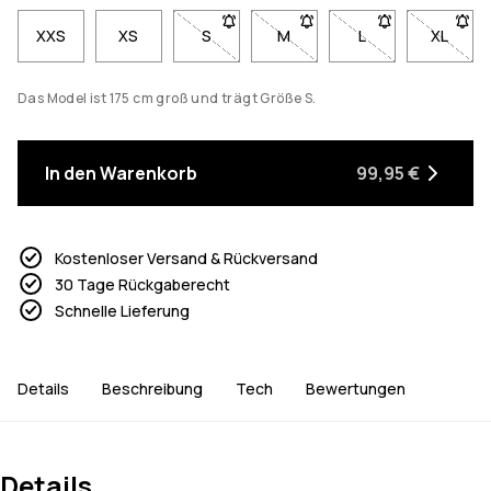
XXS
XS
S
- Größe S nicht verfügbar. Klicke, um b
M
- Größe M nicht verfügbar. K
L
- Größe L nicht ve
XL
- Größe
Das Model ist 175 cm groß und trägt Größe S.
In den Warenkorb
99,95 €
Kostenloser Versand & Rückversand
30 Tage Rückgaberecht
Schnelle Lieferung
Details
Beschreibung
Tech
Bewertungen
Details