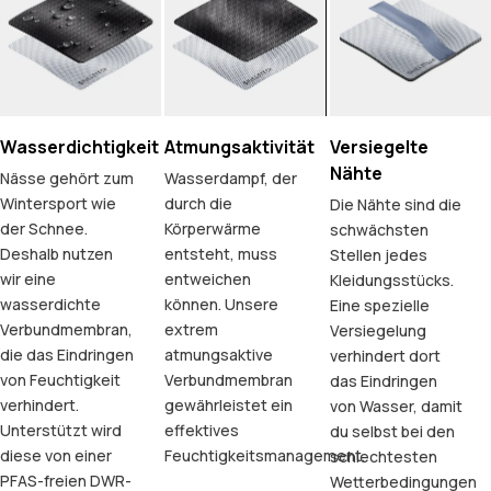
Wasserdichtigkeit
Atmungsaktivität
Versiegelte
Nähte
Nässe gehört zum
Wasserdampf, der
Wintersport wie
durch die
Die Nähte sind die
der Schnee.
Körperwärme
schwächsten
Deshalb nutzen
entsteht, muss
Stellen jedes
wir eine
entweichen
Kleidungsstücks.
wasserdichte
können. Unsere
Eine spezielle
Verbundmembran,
extrem
Versiegelung
die das Eindringen
atmungsaktive
verhindert dort
von Feuchtigkeit
Verbundmembran
das Eindringen
verhindert.
gewährleistet ein
von Wasser, damit
Unterstützt wird
effektives
du selbst bei den
diese von einer
Feuchtigkeitsmanagement.
schlechtesten
PFAS-freien DWR-
Wetterbedingungen