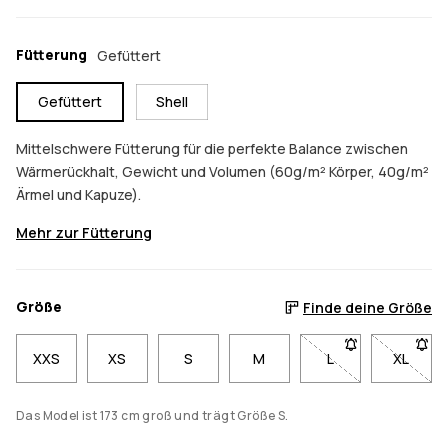
Fütterung
Gefüttert
Gefüttert
Shell
Mittelschwere Fütterung für die perfekte Balance zwischen
Wärmerückhalt, Gewicht und Volumen (60g/m² Körper, 40g/m²
Ärmel und Kapuze).
Mehr zur Fütterung
Größe
Finde deine Größe
XXS
XS
S
M
L
- Größe L nicht ve
XL
- Größe
Das Model ist 173 cm groß und trägt Größe S.