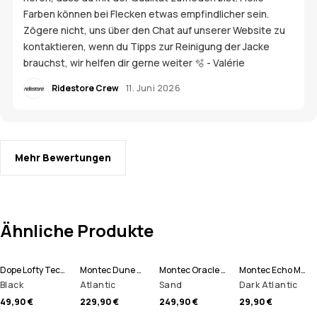
Farben können bei Flecken etwas empfindlicher sein.
Zögere nicht, uns über den Chat auf unserer Website zu
kontaktieren, wenn du Tipps zur Reinigung der Jacke
brauchst, wir helfen dir gerne weiter 🫧 - Valérie
Ridestore Crew
11. Juni 2026
Mehr Bewertungen
Ähnliche Produkte
Dope Lofty Tech Leggings Damen
Montec Dune W Snowboardjacke Damen
Montec Oracle W Skijacke Damen
Montec Echo Mütze
Black
Atlantic
Sand
Dark Atlantic
49,90 €
229,90 €
249,90 €
29,90 €