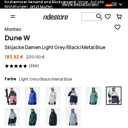
Kostenloser Versand und Rückversand.
Immer. Auf alle
DE
Meine Bestellungen
Bestellungen.
Jetzt kaufen
Durchsuche
Montec
Dune W
Skijacke Damen Light Grey/Black/Metal Blue
183,92 €
229,90 €
359 Reviews, 4.9/5
(359)
Farbe
Light Grey/Black/Metal Blue