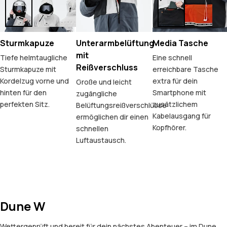
Sturmkapuze
Unterarmbelüftung
Media Tasche
mit
Tiefe helmtaugliche
Eine schnell
Reißverschluss
Sturmkapuze mit
erreichbare Tasche
Kordelzug vorne und
extra für dein
Große und leicht
hinten für den
Smartphone mit
zugängliche
perfekten Sitz.
zusätzlichem
Belüftungsreißverschlüsse
Kabelausgang für
ermöglichen dir einen
Kopfhörer.
schnellen
Luftaustausch.
Dune W
Wettergeprüft und bereit für dein nächstes Abenteuer – im Dune