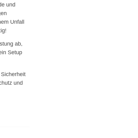
nde und
gen
nem Unfall
ig!
stung ab,
ein Setup
 Sicherheit
Schutz und