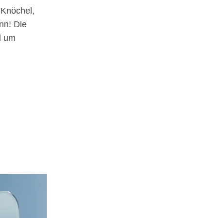
 Knöchel,
nn! Die
d um