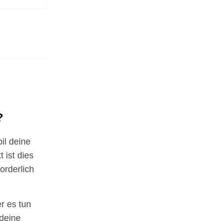
?
il deine
 ist dies
forderlich
r es tun
deine