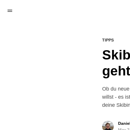
TIPPS
Skibindung einstellen: Wie
geh
Ob du neue 
willst - es 
deine Skibin
Danie
May 2