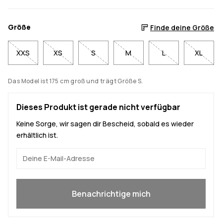
Größe
Finde deine Größe
XXS
XS
S
M
L
XL
Das Model ist 175 cm groß und trägt Größe S.
Dieses Produkt ist gerade nicht verfügbar
Keine Sorge, wir sagen dir Bescheid, sobald es wieder
erhältlich ist.
Ja, ich will mitmachen
Benachrichtige mich