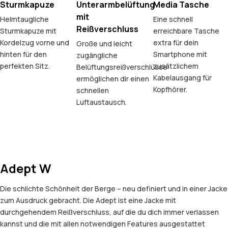
Sturmkapuze
Unterarmbelüftung
Media Tasche
mit
Helmtaugliche
Eine schnell
Reißverschluss
Sturmkapuze mit
erreichbare Tasche
Kordelzug vorne und
extra für dein
Große und leicht
hinten für den
Smartphone mit
zugängliche
perfekten Sitz.
zusätzlichem
Belüftungsreißverschlüsse
Kabelausgang für
ermöglichen dir einen
Kopfhörer.
schnellen
Luftaustausch.
Adept W
Die schlichte Schönheit der Berge – neu definiert und in einer Jacke
zum Ausdruck gebracht. Die Adept ist eine Jacke mit
durchgehendem Reißverschluss, auf die du dich immer verlassen
kannst und die mit allen notwendigen Features ausgestattet