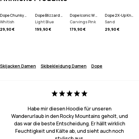
Dope Chunky Mütze
Dope Blizzard W Full Zip Snowboardjacke Damen
Dope Iconic W Snowboardhose Damen
Dope 2X-Up Knitted Schlauchtuch
Whitish
Light Blue
Carvings Pink
Sand
29,90 €
199,90 €
179,90 €
29,90 €
Skijacken Damen
Skibekleidung Damen
Dope
Habe mir diesen Hoodie für unseren
Wanderurlaub in den Rocky Mountains geholt, und
das war die beste Entscheidung. Er hällt wirklich
Feuchtigkeit und Kälte ab, und sieht auch noch
stylisch aus.