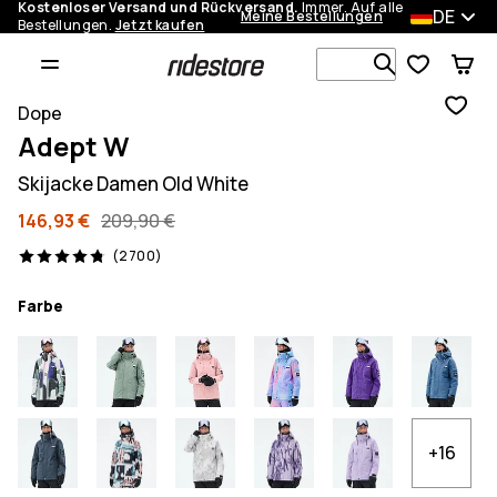
Kostenloser Versand und Rückversand.
Immer. Auf alle
DE
Meine Bestellungen
Bestellungen.
Jetzt kaufen
Durchsuche
Dope
Adept W
Skijacke Damen Old White
146,93 €
209,90 €
2700 Reviews, 4.8/5
(2700)
Farbe
+16