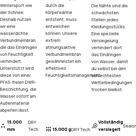
Wintersport wie
durch die
Die Nähte sind die
der Schnee.
Körperwärme
schwächsten
Deshalb nutzen
entsteht, muss
Stellen jedes
wir eine
entweichen
Kleidungsstücks.
wasserdichte
können. Unsere
Eine spezielle
Verbundmembran,
extrem
Versiegelung
die das Eindringen
atmungsaktive
verhindert dort
von Feuchtigkeit
Verbundmembran
das Eindringen
verhindert.
gewährleistet ein
von Wasser, damit
Unterstützt wird
effektives
du selbst bei den
diese von einer
Feuchtigkeitsmanagement.
schlechtesten
PFAS-freien DWR-
Wetterbedingungen
Beschichtung, die
trocken bleibst.
Wasser sofort am
Außenmaterial
abperlen lässt.
15.000
Vollständig
DRY
Sealo
mm
Tech
15.000 g
versiegelt
DRY Tech