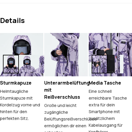
Details
Sturmkapuze
Unterarmbelüftung
Media Tasche
mit
Helmtaugliche
Eine schnell
Reißverschluss
Sturmkapuze mit
erreichbare Tasche
Kordelzug vorne und
extra für dein
Große und leicht
hinten für den
Smartphone mit
zugängliche
perfekten Sitz.
zusätzlichem
Belüftungsreißverschlüsse
Kabelausgang für
ermöglichen dir einen
Kopfhörer.