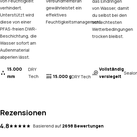
von Feuchtigkeit
Verbundmembran
das Eindringen
verhindert.
gewährleistet ein
von Wasser, damit
Unterstützt wird
effektives
du selbst bei den
diese von einer
Feuchtigkeitsmanagement.
schlechtesten
PFAS-freien DWR-
Wetterbedingungen
Beschichtung, die
trocken bleibst.
Wasser sofort am
Außenmaterial
abperlen lässt.
15.000
Vollständig
DRY
Sealo
mm
Tech
15.000 g
versiegelt
DRY Tech
Rezensionen
4.8
Basierend auf
2698 Bewertungen