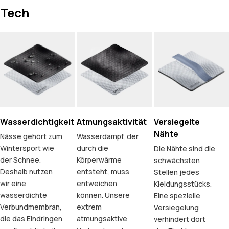
Tech
Wasserdichtigkeit
Atmungsaktivität
Versiegelte
Nähte
Nässe gehört zum
Wasserdampf, der
Wintersport wie
durch die
Die Nähte sind die
der Schnee.
Körperwärme
schwächsten
Deshalb nutzen
entsteht, muss
Stellen jedes
wir eine
entweichen
Kleidungsstücks.
wasserdichte
können. Unsere
Eine spezielle
Verbundmembran,
extrem
Versiegelung
die das Eindringen
atmungsaktive
verhindert dort