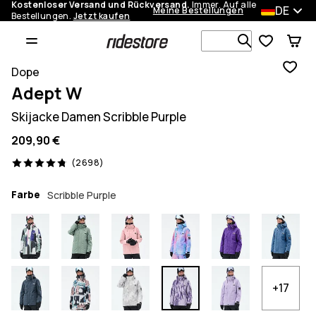
Kostenloser Versand und Rückversand.
Immer. Auf alle
DE
Meine Bestellungen
Bestellungen.
Jetzt kaufen
Durchsuche
Dope
Adept W
Skijacke Damen Scribble Purple
209,90 €
2698 Reviews, 4.8/5
(2698)
Farbe
Scribble Purple
+17