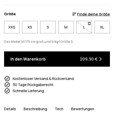
Größe
Finde deine Größe
XXS
XS
S
M
L
- Größe L nicht ve
XL
Das Model ist 175 cm groß und trägt Größe S.
In den Warenkorb
209,90 €
Kostenloser Versand & Rückversand
30 Tage Rückgaberecht
Schnelle Lieferung
Details
Beschreibung
Tech
Bewertungen