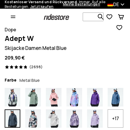
Kostenloser Versand und Rückversand.
Immer. Auf alle
DE
Meine Bestellungen
Bestellungen.
Jetzt kaufen
Durchsuche
Dope
Adept W
Skijacke Damen Metal Blue
209,90 €
2698 Reviews, 4.8/5
(2698)
Farbe
Metal Blue
+17