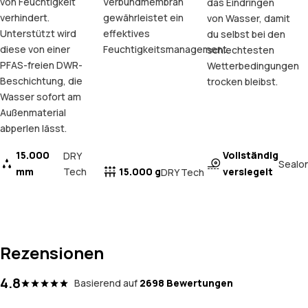
von Feuchtigkeit
Verbundmembran
das Eindringen
verhindert.
gewährleistet ein
von Wasser, damit
Unterstützt wird
effektives
du selbst bei den
diese von einer
Feuchtigkeitsmanagement.
schlechtesten
PFAS-freien DWR-
Wetterbedingungen
Beschichtung, die
trocken bleibst.
Wasser sofort am
Außenmaterial
abperlen lässt.
15.000
Vollständig
DRY
Sealo
mm
Tech
15.000 g
versiegelt
DRY Tech
Rezensionen
4.8
Basierend auf
2698 Bewertungen