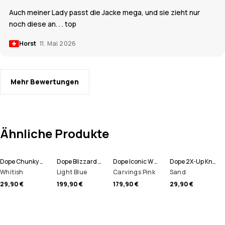
Auch meiner Lady passt die Jacke mega, und sie zieht nur
noch diese an. . . top
Horst
11. Mai 2026
Mehr Bewertungen
Ähnliche Produkte
Dope Chunky Mütze
Dope Blizzard W Full Zip Snowboardjacke Damen
Dope Iconic W Snowboardhose Damen
Dope 2X-Up Knitted Schlauchtuch
Whitish
Light Blue
Carvings Pink
Sand
29,90 €
199,90 €
179,90 €
29,90 €