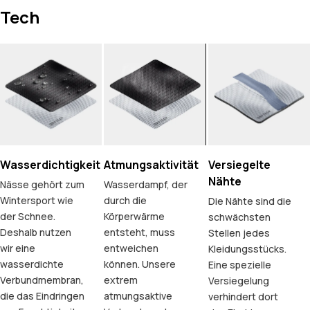
Tech
Wasserdichtigkeit
Atmungsaktivität
Versiegelte
Nähte
Nässe gehört zum
Wasserdampf, der
Wintersport wie
durch die
Die Nähte sind die
der Schnee.
Körperwärme
schwächsten
Deshalb nutzen
entsteht, muss
Stellen jedes
wir eine
entweichen
Kleidungsstücks.
wasserdichte
können. Unsere
Eine spezielle
Verbundmembran,
extrem
Versiegelung
die das Eindringen
atmungsaktive
verhindert dort