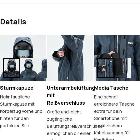
Details
Sturmkapuze
Unterarmbelüftung
Media Tasche
mit
Helmtaugliche
Eine schnell
Reißverschluss
Sturmkapuze mit
erreichbare Tasche
Kordelzug vorne und
extra für dein
Große und leicht
hinten für den
Smartphone mit
zugängliche
perfekten Sitz.
zusätzlichem
Belüftungsreißverschlüsse
Kabelausgang für
ermöglichen dir einen
Kopfhörer.