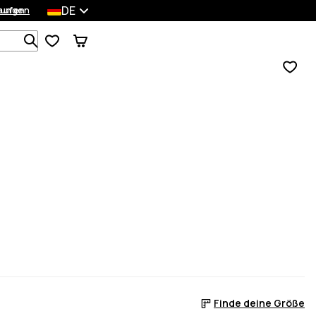
DE
lungen
kaufen
Durchsuche 1 000+ Produkte
Finde deine Größe