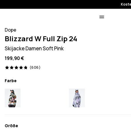
Koste
Dope
Blizzard W Full Zip 24
Skijacke Damen Soft Pink
199,90 €
606 Reviews, 4.8/5
(606)
Farbe
Größe