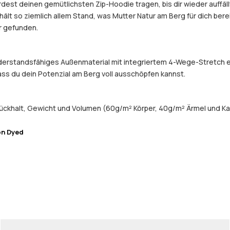
st deinen gemütlichsten Zip-Hoodie tragen, bis dir wieder auffällt
t so ziemlich allem Stand, was Mutter Natur am Berg für dich bereit
er gefunden.
widerstandsfähiges Außenmaterial mit integriertem 4-Wege-Stretch 
dass du dein Potenzial am Berg voll ausschöpfen kannst.
ückhalt, Gewicht und Volumen (60g/m² Körper, 40g/m² Ärmel und Ka
on Dyed