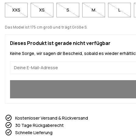
XXS
XS
S
M
L
Das Model ist 175 cm groß und trägt Größe S.
Dieses Produkt ist gerade nicht verfügbar
Keine Sorge, wir sagen dir Bescheid, sobald es wieder erhältlich
Ja, ich will mitmachen
Kostenloser Versand & Rückversand
30 Tage Rückgaberecht
Schnelle Lieferung