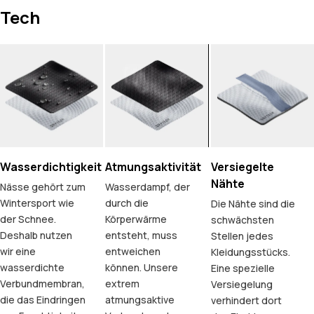
Tech
Wasserdichtigkeit
Atmungsaktivität
Versiegelte
Nähte
Nässe gehört zum
Wasserdampf, der
Wintersport wie
durch die
Die Nähte sind die
der Schnee.
Körperwärme
schwächsten
Deshalb nutzen
entsteht, muss
Stellen jedes
wir eine
entweichen
Kleidungsstücks.
wasserdichte
können. Unsere
Eine spezielle
Verbundmembran,
extrem
Versiegelung
die das Eindringen
atmungsaktive
verhindert dort