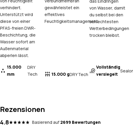
von Feuchtigkeit
Verbundmembran
das Eindringen
verhindert.
gewährleistet ein
von Wasser, damit
Unterstützt wird
effektives
du selbst bei den
diese von einer
Feuchtigkeitsmanagement.
schlechtesten
PFAS-freien DWR-
Wetterbedingungen
Beschichtung, die
trocken bleibst.
Wasser sofort am
Außenmaterial
abperlen lässt.
15.000
Vollständig
DRY
Sealo
mm
Tech
15.000 g
versiegelt
DRY Tech
Rezensionen
4.8
Basierend auf
2699 Bewertungen