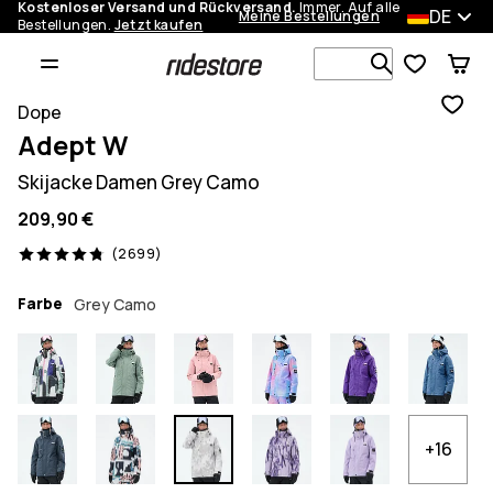
Kostenloser Versand und Rückversand.
Immer. Auf alle
DE
Meine Bestellungen
Bestellungen.
Jetzt kaufen
Durchsuche
Dope
Adept W
Skijacke Damen Grey Camo
209,90 €
2699 Reviews, 4.8/5
(2699)
Farbe
Grey Camo
+16