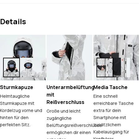
Details
Sturmkapuze
Unterarmbelüftung
Media Tasche
mit
Helmtaugliche
Eine schnell
Reißverschluss
Sturmkapuze mit
erreichbare Tasche
Kordelzug vorne und
extra für dein
Große und leicht
hinten für den
Smartphone mit
zugängliche
perfekten Sitz.
zusätzlichem
Belüftungsreißverschlüsse
Kabelausgang für
ermöglichen dir einen
Kopfhörer.