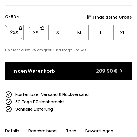
Größe
Finde deine Größe
XXS
- Größe XXS nicht verfügbar. Klicke, um benachrichtigt zu we
XS
- Größe XS nicht verfügbar. Klicke, um benachricht
S
M
L
XL
Das Model ist 175 cm groß und trägt Größe S.
In den Warenkorb
209,90 €
Kostenloser Versand & Rückversand
30 Tage Rückgaberecht
Schnelle Lieferung
Details
Beschreibung
Tech
Bewertungen