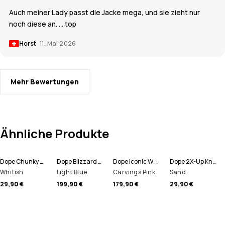
Auch meiner Lady passt die Jacke mega, und sie zieht nur
noch diese an. . . top
Horst
11. Mai 2026
Mehr Bewertungen
Ähnliche Produkte
Dope Chunky Mütze
Dope Blizzard W Full Zip Snowboardjacke Damen
Dope Iconic W Snowboardhose Damen
Dope 2X-Up Knitted Schlauchtuch
Whitish
Light Blue
Carvings Pink
Sand
29,90 €
199,90 €
179,90 €
29,90 €