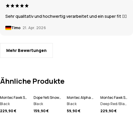
Sehr qualitativ und hochwertig verarbeitet und ein super fit 👌🏼
Timo
21. Apr. 2026
Mehr Bewertungen
Ähnliche Produkte
Montec Fawk Skijacke Herren
Dope Yeti Snowboardjacke Herren
Montec Alpha Funktionsshirt Herren
Montec Fawk Skijacke Herren
Black
Black
Black
Deep Red/Black
229,90 €
159,90 €
59,90 €
229,90 €