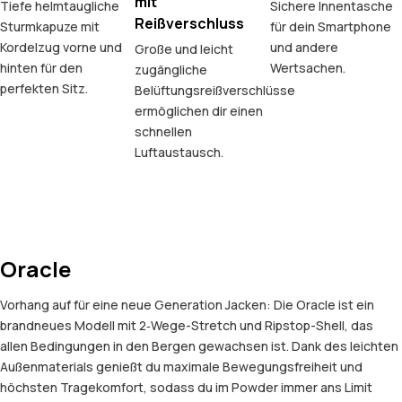
mit
Tiefe helmtaugliche
Sichere Innentasche
Reißverschluss
Sturmkapuze mit
für dein Smartphone
Kordelzug vorne und
und andere
Große und leicht
hinten für den
Wertsachen.
zugängliche
perfekten Sitz.
Belüftungsreißverschlüsse
ermöglichen dir einen
schnellen
Luftaustausch.
Oracle
Vorhang auf für eine neue Generation Jacken: Die Oracle ist ein
brandneues Modell mit 2‑Wege-Stretch und Ripstop-Shell, das
allen Bedingungen in den Bergen gewachsen ist. Dank des leichten
Außenmaterials genießt du maximale Bewegungsfreiheit und
höchsten Tragekomfort, sodass du im Powder immer ans Limit