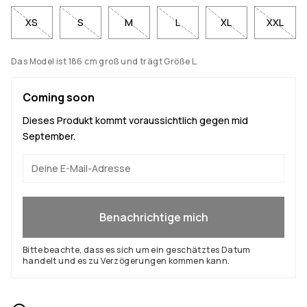
XS
S
M
L
XL
XXL
Das Model ist 186 cm groß und trägt Größe L.
Coming soon
Dieses Produkt kommt voraussichtlich gegen mid
September.
Ja, ich will mitmachen
Benachrichtige mich
Bitte beachte, dass es sich um ein geschätztes Datum
handelt und es zu Verzögerungen kommen kann.