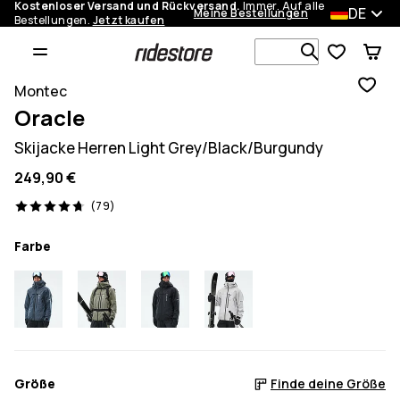
Kostenloser Versand und Rückversand.
Immer. Auf alle
DE
Meine Bestellungen
Bestellungen.
Jetzt kaufen
Durchsuche
Montec
Oracle
Skijacke Herren Light Grey/Black/Burgundy
249,90 €
79 Reviews, 4.7/5
(79)
Farbe
Größe
Finde deine Größe