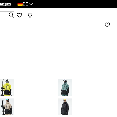
DE
lungen
kaufen
Durchsuche 1 000+ Produkte