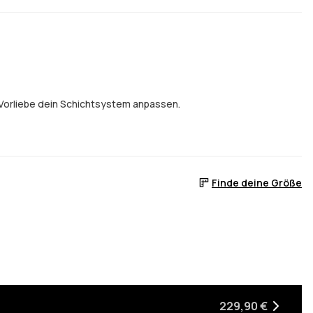
h Vorliebe dein Schichtsystem anpassen.
Finde deine Größe
n, wenn sie wieder auf Lager ist
229,90 €