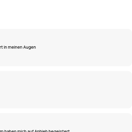
ert in meinen Augen
rm haben mich auf Anhieb begeistert.