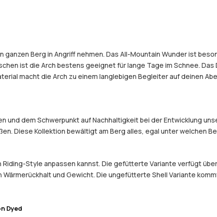
en ganzen Berg in Angriff nehmen. Das All-Mountain Wunder ist beso
taschen ist die Arch bestens geeignet für lange Tage im Schnee. Das 
rial macht die Arch zu einem langlebigen Begleiter auf deinen Aben
 und dem Schwerpunkt auf Nachhaltigkeit bei der Entwicklung unser
eßen. Diese Kollektion bewältigt am Berg alles, egal unter welchen 
en Riding-Style anpassen kannst. Die gefütterte Variante verfügt üb
 Wärmerückhalt und Gewicht. Die ungefütterte Shell Variante kommt o
on Dyed