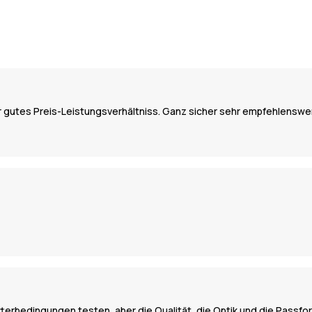
ehr gutes Preis-Leistungsverhältniss. Ganz sicher sehr empfehlensw
terbedingungen testen, aber die Qualität, die Optik und die Passfo