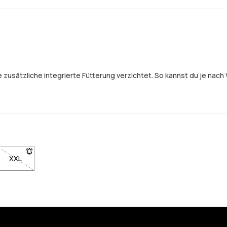
 zusätzliche integrierte Fütterung verzichtet. So kannst du je nac
XXL
- Größe XXL nicht verfügbar. Klicke, um benachrichtigt zu werde