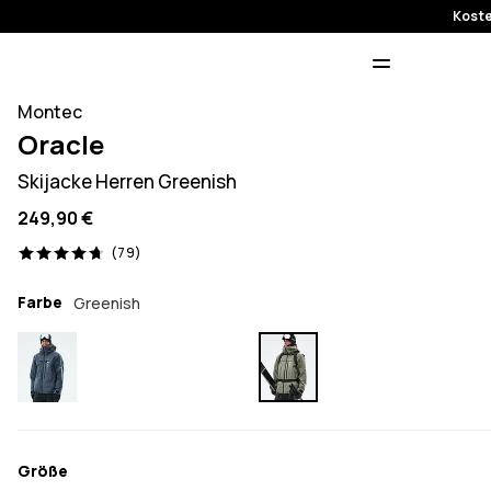
Koste
Montec
Oracle
Skijacke Herren Greenish
249,90 €
79 Reviews, 4.7/5
(79)
Farbe
Greenish
Größe