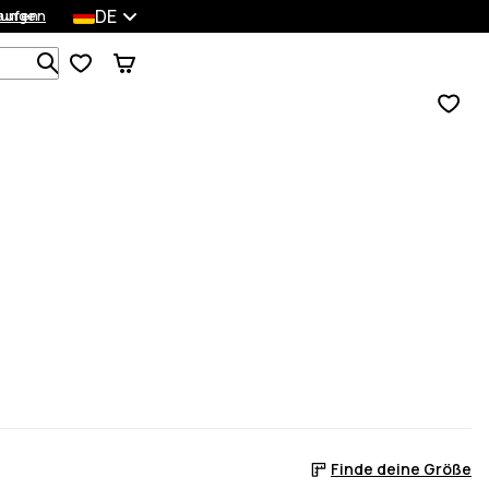
DE
lungen
kaufen
Durchsuche 1 000+ Produkte
Finde deine Größe