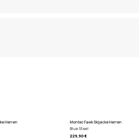
ke Herren
Montec Fawk Skijacke Herren
Blue Steel
229,90 €