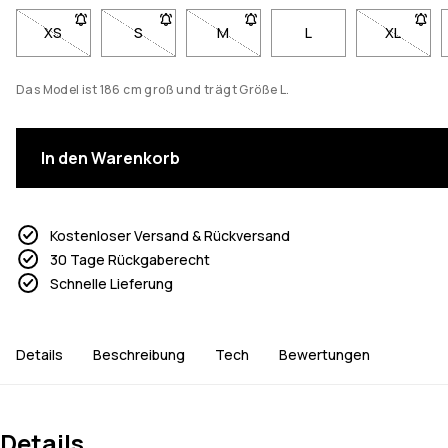
XS
- Größe XS nicht verfügbar. Klicke, um benachrichtigt zu wer
S
- Größe S nicht verfügbar. Klicke, um benachric
M
- Größe M nicht verfügbar. Klicke,
L
XL
- Größe 
Das Model ist 186 cm groß und trägt Größe L.
In den Warenkorb
Kostenloser Versand & Rückversand
30 Tage Rückgaberecht
Schnelle Lieferung
Details
Beschreibung
Tech
Bewertungen
Details