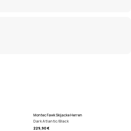
Montec Fawk Skijacke Herren
Dark Atlantic/Black
229,90 €