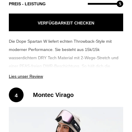
PREIS - LEISTUNG
5
VERFÜGBARKEIT CHECKEN
Die Dope Spartan W liefert echten Throwback-Style mit
moderner Performance. Sie besteht aus 15k/15k
wasserdichtem DRY Tech Material mit 2-Wege-Stretch und
einer PFAS-freien DWR-Beschichtung. So hält dich die
Spartan bei jedem Wetter trocken und komfortabel. Die
Lies unser Review
mittlere 60g/40gsm Fellex® Isolierung sorgt für zuverlässige
Wärme. Ein sichtbarer Front-Zipper verleiht ihr den typischen
Montec Virago
4
Dope Look. Vollständig versiegelte Nähte, eine verstellbare
Kapuze und Handgamaschen runden das Setup ab und
machen die Spartan perfekt für Resort-Laps oder Park-
Sessions.