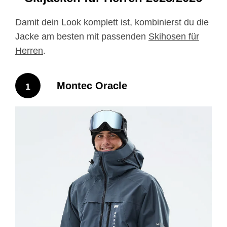
Montec Morpheus
Damit dein Look komplett ist, kombinierst du die
Jacke am besten mit passenden
Skihosen für
Herren
.
Montec Oracle
1