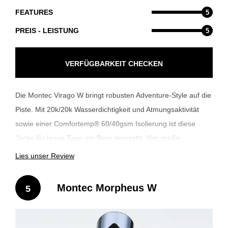
FEATURES
5
PREIS - LEISTUNG
5
VERFÜGBARKEIT CHECKEN
Die Montec Virago W bringt robusten Adventure-Style auf die
Piste. Mit 20k/20k Wasserdichtigkeit und Atmungsaktivität
sowie einer Comfortemp® 60/40gsm Isolierung ist diese
Jacke für lange Tage am Berg gemacht. Vier große
Außentaschen und ein verlängerter Drop-Tail-Schnitt sorgen
Lies unser Review
für Style und Funktionalität, während die PFAS-freie DWR-
Beschichtung in Kombination mit einem elastischen
Montec Morpheus W
5
Schneefang Schnee und Feuchtigkeit zuverlässig draußen
hält. Die Virago W ist für Riderinnen, die Funktion und
Freiheit in einem ästhetischen Gesamtpaket suchen!