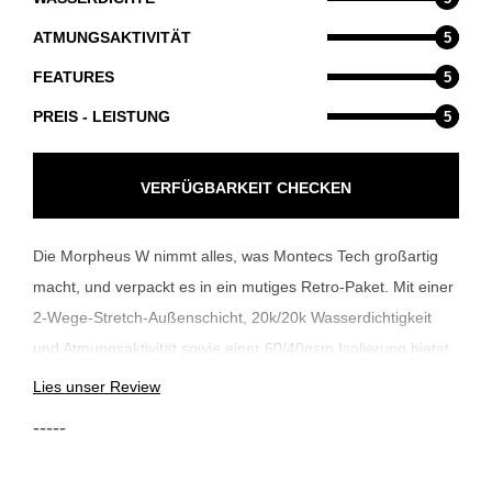
ATMUNGSAKTIVITÄT
5
FEATURES
5
PREIS - LEISTUNG
5
VERFÜGBARKEIT CHECKEN
Die Morpheus W nimmt alles, was Montecs Tech großartig
macht, und verpackt es in ein mutiges Retro-Paket. Mit einer
2-Wege-Stretch-Außenschicht, 20k/20k Wasserdichtigkeit
und Atmungsaktivität sowie einer 60/40gsm Isolierung bietet
die Morpheus die perfekte Balance aus Wärme, Performance
Lies unser Review
und Beweglichkeit. Kontrastierende Zipper und farblich
-----
abgesetzte Paneele sorgen für einen einzigartigen Look. Vier
Außentaschen sowie die Kombination aus Sturmkapuze und