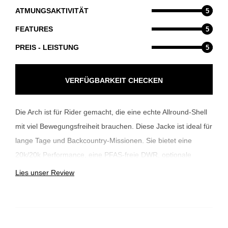
ATMUNGSAKTIVITÄT
5
FEATURES
5
PREIS - LEISTUNG
5
VERFÜGBARKEIT CHECKEN
Die Arch ist für Rider gemacht, die eine echte Allround-Shell
mit viel Bewegungsfreiheit brauchen. Diese Jacke ist ideal für
lange Tage und Backcountry-Missionen. Sie bietet eine
20k/20k Performance, eine PFAS-freie DWR, optionale
Isolierung für maximale Vielseitigkeit und einen großzügigen
Lies unser Review
Schnitt. Vier Außentaschen sorgen für leicht zugänglichen
Stauraum. Ein durchgehender Front-Zip und eine
Sturmkapuze bieten maximalen Schutz. Robust, funktional
und für dauerhafte Performance gebaut. Die Arch ist