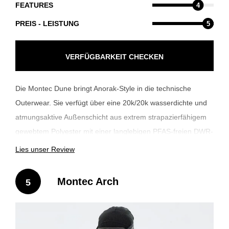
FEATURES
4
PREIS - LEISTUNG
5
VERFÜGBARKEIT CHECKEN
Die Montec Dune bringt Anorak-Style in die technische
Outerwear. Sie verfügt über eine 20k/20k wasserdichte und
atmungsaktive Außenschicht aus extrem strapazierfähigem
gewebtem Polyester mit einer langlebigen PFAS-freien DWR-
Beschichtung und vollständig versiegelten Nähten. Der
Lies unser Review
asymmetrische Half-Zip und die große Dump-Tasche
verleihen der Dune einen markanten Look und einen
Montec Arch
5
praktischen Vorteil. Die Comfortemp® 60g/40gsm Isolierung
sorgt dafür, dass die Jacke warm und stylisch bleibt und
perfekt für Freeride-Tage oder Resort-Laps geeignet ist.