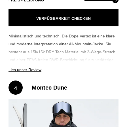
5
VERFÜGBARKEIT CHECKEN
Minimalistisch und technisch. Die Dope Vertex ist eine klare
und moderne Interpretation einer All-Mountain-Jacke. Sie
besteht aus 15k/15k DRY Tech Material mit 2-Wege-Stretch
und einer PFAS-freien DWR-Beschichtung für zuverlässige
Wasserdichtigkeit. Dazu kommt eine 60g/40gsm Fellex®
Lies unser Review
Isolierung, die warm hält und trotzdem leicht bleibt.
Vollständig versiegelte Nähte, wasserdichte Außentaschen
Montec Dune
4
und eine innere Medientasche machen sie genauso
funktional wie stylisch. Die Vertex ist unschlagbar für
gemütliches Cruisen im Resort, Off-Piste-Abenteuer oder
Freestyle-Sessions.