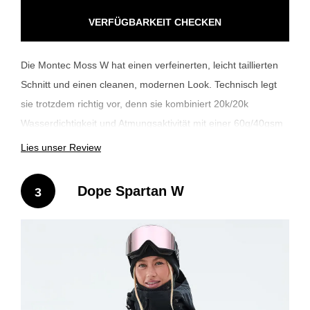
VERFÜGBARKEIT CHECKEN
Die Montec Moss W hat einen verfeinerten, leicht taillierten
Schnitt und einen cleanen, modernen Look. Technisch legt
sie trotzdem richtig vor, denn sie kombiniert 20k/20k
Wasserdichtigkeit und Atmungsaktivität mit einer 60g/40gsm
Comfortemp® Isolierung für Wärme und Schutz bei allen
Lies unser Review
Bedingungen. Der sichtbare wasserdichte Front-Zip und die
Sturmkapuze verleihen der Moss ein stylisches Finish,
Dope Spartan W
3
während der Schneefang perfekt für tiefere Tage ist.
Vollständig versiegelte Nähte und eine PFAS-freie DWR-
Beschichtung halten Feuchtigkeit zuverlässig ab. Leicht, agil
und voller Style. Die Moss ist ideal für Resort-Riderinnen und
All-Mountain-Abenteurerinnen.