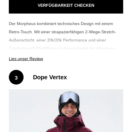
VERFÜGBARKEIT CHECKEN
Der Morpheus kombiniert technisches Design mit einem
Retro-Touch. Mit einer strapazierfähigen 2-Wege-Stretch-
Außenschicht, einer 20k/20k Performance und einer
Comfortemp® 60g/40gsm Isolierung bietet der Morpheus
Wärme und Schutz ohne zusätzliche Masse. Ein farblich
Lies unser Review
abgesetztes Paneel-Design und kontrastierende
Reißverschlüsse sorgen für einen angesagten Throwback-
Dope Vertex
3
Look. Vier Außentaschen bieten reichlich Stauraum.
Vollständig versiegelte Nähte und eine PFAS-freie DWR
runden das Ganze ab. Der Morpheus ist perfekt für Rider, die
starke Performance und einen auffälligen Look suchen, um
ihn am ganzen Berg zu zeigen.