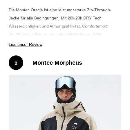
Die Montec Oracle ist eine leistungsstarke Zip-Through-
Jacke für alle Bedingungen. Mit 20k/20k DRY Tech
Wasserdichtigkeit und Atmungsaktivität, Comfortemp®
60g/40gsm Isolierung und einer PFAS-freien DWR-
Beschichtung hält dich die Oracle von der ersten Bergfahrt
Lies unser Review
bis zur letzten Abfahrt trocken und komfortabel. Eine 2-
Wege-Stretch-Außenschicht und der kontrastfarbene,
Montec Morpheus
2
wasserdichte Frontreißverschluss sorgen für
Bewegungsfreiheit und Langlebigkeit. Die äußere
Medientasche verstaut wichtige Dinge sicher. Schlank,
praktisch und vielseitig, ist die Oracle ein zuverlässiger
Allrounder für jeden Rider.