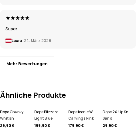
Super
Laura
24. März 2026
Mehr Bewertungen
Ähnliche Produkte
Dope Chunky Mütze
Dope Blizzard W Full Zip Snowboardjacke Damen
Dope Iconic W Snowboardhose Damen
Dope 2X-Up Knitted Schlauchtuch
Whitish
Light Blue
Carvings Pink
Sand
29,90 €
199,90 €
179,90 €
29,90 €