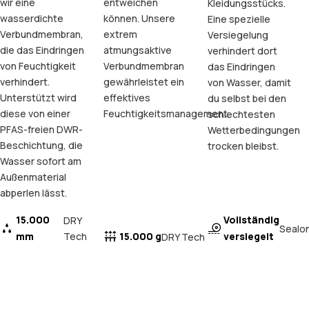
wir eine
entweichen
Kleidungsstücks.
wasserdichte
können. Unsere
Eine spezielle
Verbundmembran,
extrem
Versiegelung
die das Eindringen
atmungsaktive
verhindert dort
von Feuchtigkeit
Verbundmembran
das Eindringen
verhindert.
gewährleistet ein
von Wasser, damit
Unterstützt wird
effektives
du selbst bei den
diese von einer
Feuchtigkeitsmanagement.
schlechtesten
PFAS-freien DWR-
Wetterbedingungen
Beschichtung, die
trocken bleibst.
Wasser sofort am
Außenmaterial
abperlen lässt.
15.000
Vollständig
DRY
Sealo
mm
Tech
15.000 g
versiegelt
DRY Tech