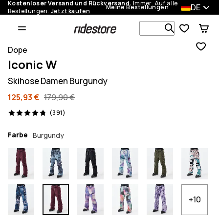
Kostenloser Versand und Rückversand.
Immer. Auf alle
DE
Meine Bestellungen
Bestellungen.
Jetzt kaufen
Durchsuche
Dope
Iconic W
Skihose Damen Burgundy
125,93 €
179,90 €
391 Reviews, 4.8/5
(391)
Farbe
Burgundy
+10