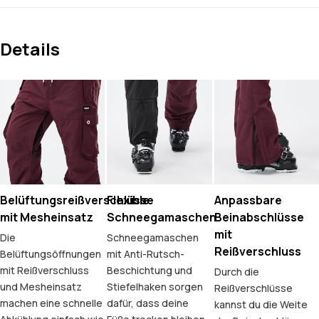
Details
Belüftungsreißverschlüsse
Flexible
Anpassbare
mit Mesheinsatz
Schneegamaschen
Beinabschlüsse
mit
Die
Schneegamaschen
Reißverschluss
Belüftungsöffnungen
mit Anti-Rutsch-
mit Reißverschluss
Beschichtung und
Durch die
und Mesheinsatz
Stiefelhaken sorgen
Reißverschlüsse
machen eine schnelle
dafür, dass deine
kannst du die Weite