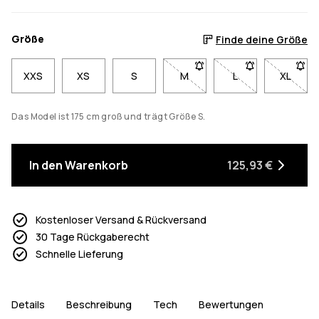
Größe
Finde deine Größe
XXS
XS
S
M
- Größe M nicht verfügbar. K
L
- Größe L nicht ve
XL
- Größe
Das Model ist 175 cm groß und trägt Größe S.
In den Warenkorb
125,93 €
Kostenloser Versand & Rückversand
30 Tage Rückgaberecht
Schnelle Lieferung
Details
Beschreibung
Tech
Bewertungen