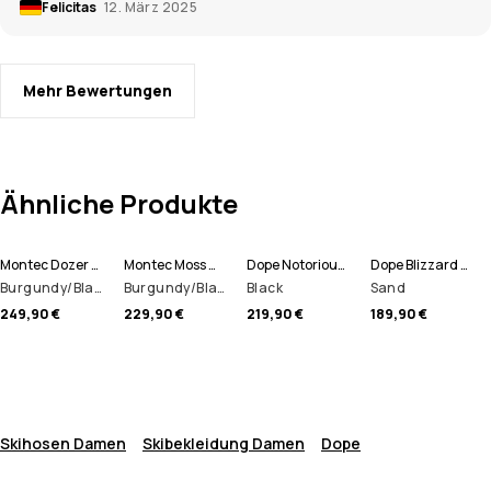
Felicitas
12. März 2025
Mehr Bewertungen
Ähnliche Produkte
Montec Dozer W Skihose Damen
Montec Moss W Skijacke Damen
Dope Notorious B.I.B W Snowboardhose Damen
Dope Blizzard W Skijacke Damen
Burgundy/Black
Burgundy/Black
Black
Sand
249,90 €
229,90 €
219,90 €
189,90 €
Skihosen Damen
Skibekleidung Damen
Dope