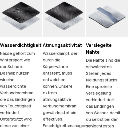
Wasserdichtigkeit
Atmungsaktivität
Versiegelte
Nähte
Nässe gehört zum
Wasserdampf, der
Wintersport wie
durch die
Die Nähte sind die
der Schnee.
Körperwärme
schwächsten
Deshalb nutzen
entsteht, muss
Stellen jedes
wir eine
entweichen
Kleidungsstücks.
wasserdichte
können. Unsere
Eine spezielle
Verbundmembran,
extrem
Versiegelung
die das Eindringen
atmungsaktive
verhindert dort
von Feuchtigkeit
Verbundmembran
das Eindringen
verhindert.
gewährleistet ein
von Wasser, damit
Unterstützt wird
effektives
du selbst bei den
diese von einer
Feuchtigkeitsmanagement.
schlechtesten