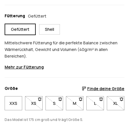
Fütterung
Gefüttert
Gefüttert
Shell
Mittelschwere Fütterung für die perfekte Balance zwischen
Wärmerückhalt, Gewicht und Volumen (40g/m² in allen
Bereichen).
Mehr zur Fütterung
Größe
Finde deine Größe
XXS
XS
- Größe XS nicht verfügbar. Klicke, um benachricht
S
- Größe S nicht verfügbar. Klicke, um b
M
- Größe M nicht verfügbar. K
L
- Größe L nicht ve
XL
- Größe
Das Model ist 175 cm groß und trägt Größe S.