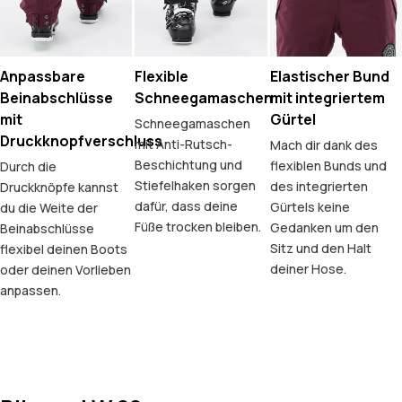
Anpassbare
Flexible
Elastischer Bund
Beinabschlüsse
Schneegamaschen
mit integriertem
mit
Gürtel
Schneegamaschen
Druckknopfverschluss
mit Anti-Rutsch-
Mach dir dank des
Beschichtung und
flexiblen Bunds und
Durch die
Stiefelhaken sorgen
des integrierten
Druckknöpfe kannst
dafür, dass deine
Gürtels keine
du die Weite der
Füße trocken bleiben.
Gedanken um den
Beinabschlüsse
Sitz und den Halt
flexibel deinen Boots
deiner Hose.
oder deinen Vorlieben
anpassen.