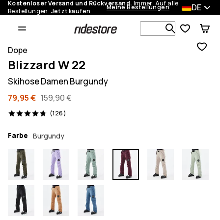
Kostenloser Versand und Rückversand.
Immer. Auf alle
DE
Meine Bestellungen
Bestellungen.
Jetzt kaufen
Durchsuche
Dope
Blizzard W 22
Skihose Damen Burgundy
79,95 €
159,90 €
126 Reviews, 4.7/5
(126)
Farbe
Burgundy