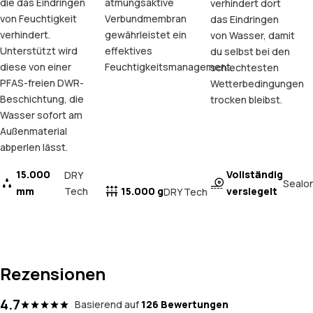
die das Eindringen
atmungsaktive
verhindert dort
von Feuchtigkeit
Verbundmembran
das Eindringen
verhindert.
gewährleistet ein
von Wasser, damit
Unterstützt wird
effektives
du selbst bei den
diese von einer
Feuchtigkeitsmanagement.
schlechtesten
PFAS-freien DWR-
Wetterbedingungen
Beschichtung, die
trocken bleibst.
Wasser sofort am
Außenmaterial
abperlen lässt.
15.000
Vollständig
DRY
Sealo
mm
Tech
15.000 g
versiegelt
DRY Tech
Rezensionen
4.7
Basierend auf
126 Bewertungen