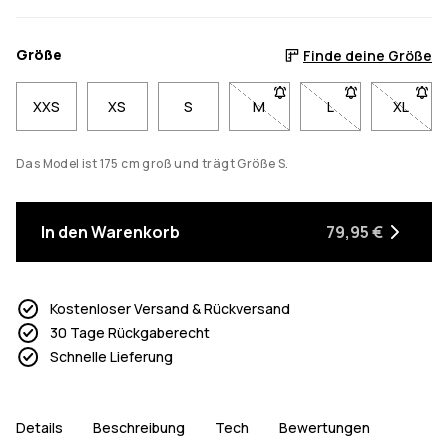
Größe
Finde deine Größe
XXS
XS
S
M
- Größe M nicht verfügbar. K
L
- Größe L nicht ve
XL
- Größe
Das Model ist 175 cm groß und trägt Größe S.
In den Warenkorb
79,95 €
Kostenloser Versand & Rückversand
30 Tage Rückgaberecht
Schnelle Lieferung
Details
Beschreibung
Tech
Bewertungen