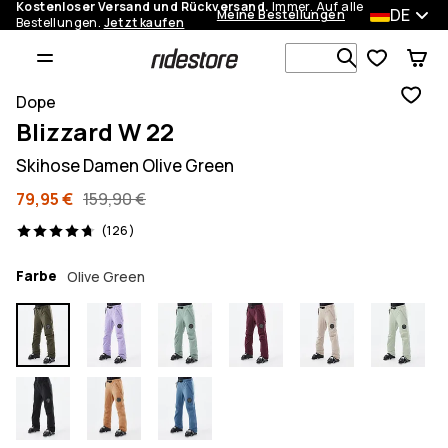
Kostenloser Versand und Rückversand.
Immer. Auf alle
DE
Meine Bestellungen
Bestellungen.
Jetzt kaufen
Durchsuche
Dope
Blizzard W 22
Skihose Damen Olive Green
79,95 €
159,90 €
126 Reviews, 4.7/5
(126)
Farbe
Olive Green