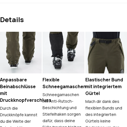
Details
Anpassbare
Flexible
Elastischer Bund
Beinabschlüsse
Schneegamaschen
mit integriertem
mit
Gürtel
Schneegamaschen
Druckknopfverschluss
mit Anti-Rutsch-
Mach dir dank des
Beschichtung und
flexiblen Bunds und
Durch die
Stiefelhaken sorgen
des integrierten
Druckknöpfe kannst
dafür, dass deine
Gürtels keine
du die Weite der