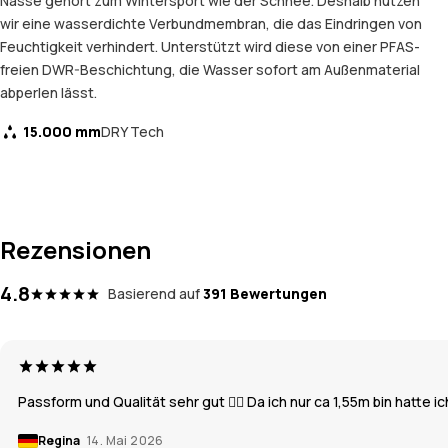
Nässe gehört zum Wintersport wie der Schnee. Deshalb nutzen
wir eine wasserdichte Verbundmembran, die das Eindringen von
Feuchtigkeit verhindert. Unterstützt wird diese von einer PFAS-
freien DWR-Beschichtung, die Wasser sofort am Außenmaterial
abperlen lässt.
15.000 mm
DRY Tech
Rezensionen
4.8
Basierend auf
391 Bewertungen
Passform und Qualität sehr gut 👍🏽 Da ich nur ca 1,55m bin hatte 
Regina
14. Mai 2026