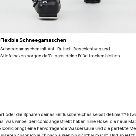
Flexible Schneegamaschen
Schneegamaschen mit Anti-Rutsch-Beschichtung und
Stiefelhaken sorgen dafür, dass deine Füße trocken bleiben.
 oder die Sphären seines Einflussbereiches selbst definiert? Etwas,
das, was wir bei der Iconic angestrebt haben. Eine Hose, die neue Maß
e Iconic bringt eine hervorragende Wassersäule und die perfekte Me
er unseren Anspruch auch nach außen hin sichtbar macht. Und ab jetz