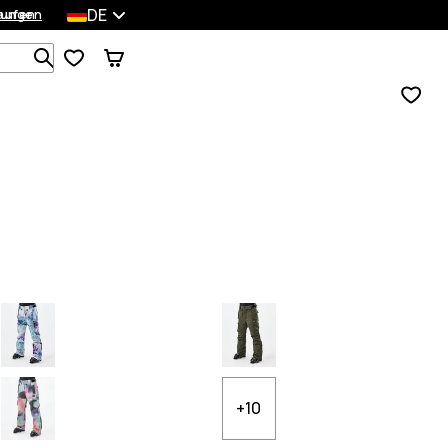
DE
lungen
kaufen
Durchsuche 1 000+ Produkte
+10