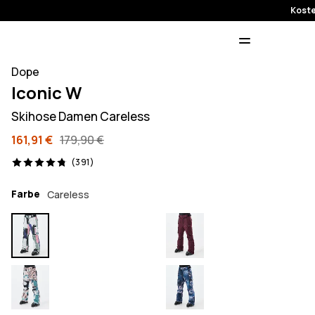
Koste
Dope
Iconic W
Skihose Damen Careless
161,91 €
179,90 €
391 Reviews, 4.8/5
(391)
Farbe
Careless