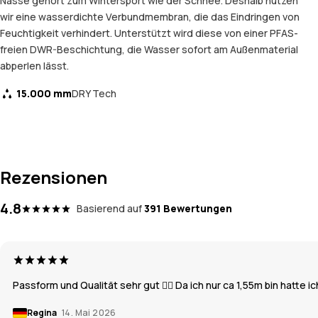
Nässe gehört zum Wintersport wie der Schnee. Deshalb nutzen
wir eine wasserdichte Verbundmembran, die das Eindringen von
Feuchtigkeit verhindert. Unterstützt wird diese von einer PFAS-
freien DWR-Beschichtung, die Wasser sofort am Außenmaterial
abperlen lässt.
15.000 mm
DRY Tech
Rezensionen
4.8
Basierend auf
391 Bewertungen
Passform und Qualität sehr gut 👍🏽 Da ich nur ca 1,55m bin hatte 
Regina
14. Mai 2026