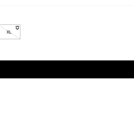
XL
- Größe XL nicht verfügbar. Klicke, um benachrichtigt zu werden