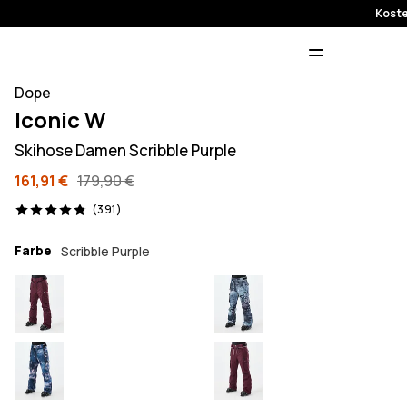
Koste
Dope
Iconic W
Skihose Damen Scribble Purple
161,91 €
179,90 €
391 Reviews, 4.8/5
(391)
Farbe
Scribble Purple