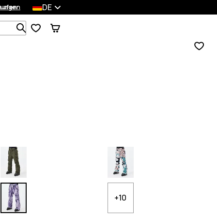
DE
lungen
kaufen
Durchsuche 1 000+ Produkte
+10