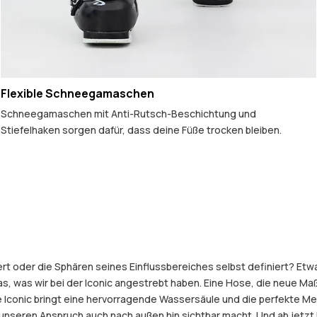
Flexible Schneegamaschen
Schneegamaschen mit Anti-Rutsch-Beschichtung und
Stiefelhaken sorgen dafür, dass deine Füße trocken bleiben.
 oder die Sphären seines Einflussbereiches selbst definiert? Etwas,
das, was wir bei der Iconic angestrebt haben. Eine Hose, die neue Maß
e Iconic bringt eine hervorragende Wassersäule und die perfekte Me
er unseren Anspruch auch nach außen hin sichtbar macht. Und ab jetz