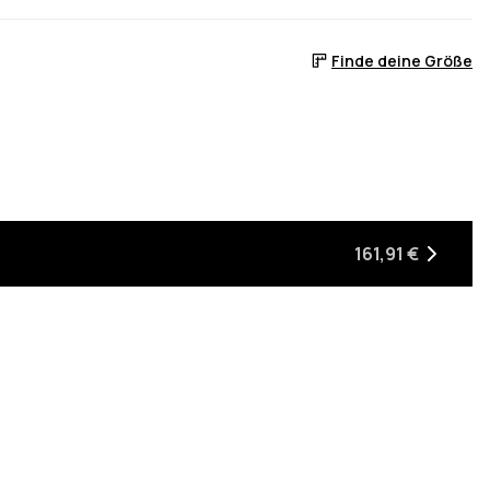
Finde deine Größe
, wenn sie wieder auf Lager ist
161,91 €