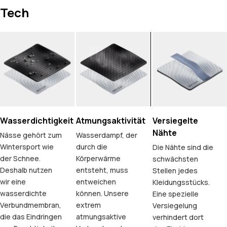
Tech
Wasserdichtigkeit
Atmungsaktivität
Versiegelte
Nähte
Nässe gehört zum
Wasserdampf, der
Wintersport wie
durch die
Die Nähte sind die
der Schnee.
Körperwärme
schwächsten
Deshalb nutzen
entsteht, muss
Stellen jedes
wir eine
entweichen
Kleidungsstücks.
wasserdichte
können. Unsere
Eine spezielle
Verbundmembran,
extrem
Versiegelung
die das Eindringen
atmungsaktive
verhindert dort