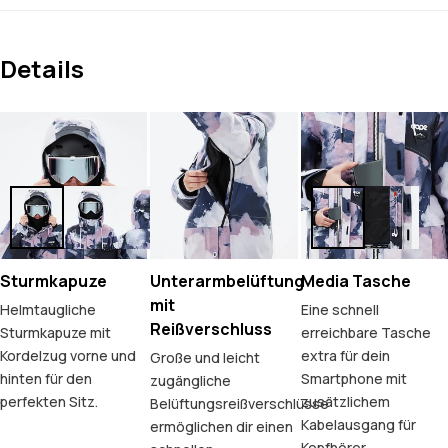
Details
Sturmkapuze
Unterarmbelüftung
Media Tasche
mit
Helmtaugliche
Eine schnell
Reißverschluss
Sturmkapuze mit
erreichbare Tasche
Kordelzug vorne und
extra für dein
Große und leicht
hinten für den
Smartphone mit
zugängliche
perfekten Sitz.
zusätzlichem
Belüftungsreißverschlüsse
Kabelausgang für
ermöglichen dir einen
Kopfhörer.