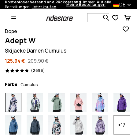
Kostenloser Versand und Rückversand.
Immer. Auf alle
DE
Meine Bestellungen
Bestellungen.
Jetzt kaufen
Durchsuche
Dope
Adept W
Skijacke Damen Cumulus
125,94 €
209,90 €
2698 Reviews, 4.8/5
(2698)
Farbe
Cumulus
+17