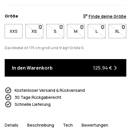
Größe
Finde deine Größe
XXS
XS
- Größe XS nicht verfügbar. Klicke, um benachricht
S
- Größe S nicht verfügbar. Klicke, um b
M
- Größe M nicht verfügbar. K
L
- Größe L nicht ve
XL
- Größe
Das Model ist 175 cm groß und trägt Größe S.
In den Warenkorb
125,94 €
Kostenloser Versand & Rückversand
30 Tage Rückgaberecht
Schnelle Lieferung
Details
Beschreibung
Tech
Bewertungen