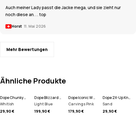
Auch meiner Lady passt die Jacke mega, und sie zieht nur
noch diese an. . . top
Horst
11. Mai 2026
Mehr Bewertungen
Ähnliche Produkte
Dope Chunky Mütze
Dope Blizzard W Full Zip Snowboardjacke Damen
Dope Iconic W Snowboardhose Damen
Dope 2X-Up Knitted Schlauchtuch
Whitish
Light Blue
Carvings Pink
Sand
29,90 €
199,90 €
179,90 €
29,90 €