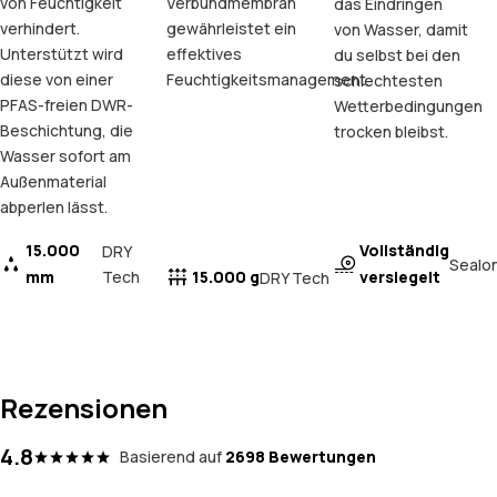
von Feuchtigkeit
Verbundmembran
das Eindringen
verhindert.
gewährleistet ein
von Wasser, damit
Unterstützt wird
effektives
du selbst bei den
diese von einer
Feuchtigkeitsmanagement.
schlechtesten
PFAS-freien DWR-
Wetterbedingungen
Beschichtung, die
trocken bleibst.
Wasser sofort am
Außenmaterial
abperlen lässt.
15.000
Vollständig
DRY
Sealo
mm
Tech
15.000 g
versiegelt
DRY Tech
Rezensionen
4.8
Basierend auf
2698 Bewertungen