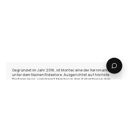
Gegründet im Jahr 2016, ist Montec eine der Kernmarken
unter dem Namen Ridestore. Ausgerichtet auf höchste
Performance, verkörpert Montec in den Kollektionen den
Geist des Abenteuers und produziert Snowwear, die selbst
den widrigsten Wetterbedingungen im Gebirge locker
Paroli bieten kann.
Ski- und Snowboardjacken
Montec hat es sich zur Aufgabe gemacht, die besten Ski-
und Snowboardjacken der Branche zu entwickeln. Wir
wissen, dass jeder ein Maximum an Schutz vor den
Elementen, eine leichte und effiziente Fütterung und jede