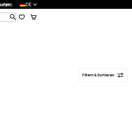
DE
lungen
kaufen
Filtern & Sortieren
Durchsuche 1 000+ Produkte
Filtern & Sortieren