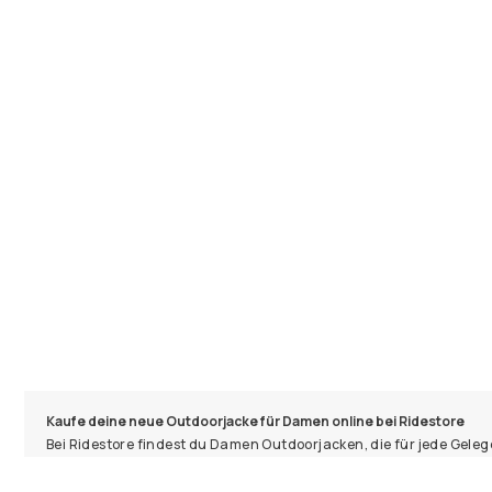
Kaufe deine neue Outdoorjacke für Damen online bei Ridestore
Bei Ridestore findest du Damen Outdoorjacken, die für jede Gelege
Auswahl an Outdoor- und Wanderjacken, die dich zuverlässig vor W
Egal, ob du in der Stadt unterwegs bist oder deine nächste Wand