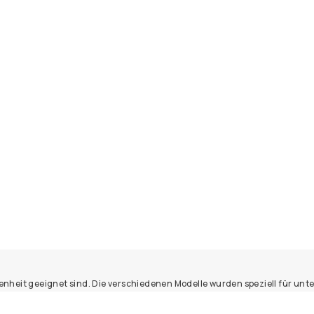
nheit geeignet sind. Die verschiedenen Modelle wurden speziell für unter
ind und Wetter schützen. Hier findest du garantiert die perfekte Jacke 
erung in den Bergen planst, mit dem passenden Modell kannst du die Natu