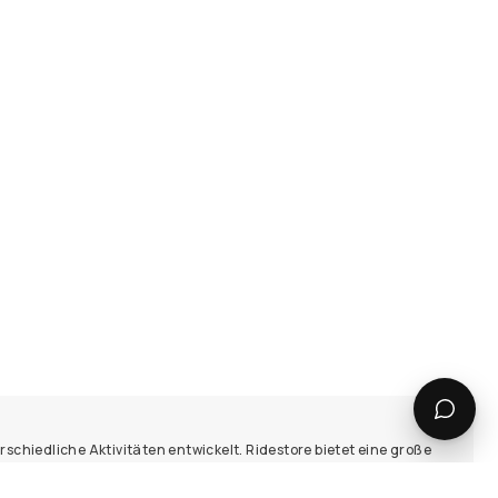
schiedliche Aktivitäten entwickelt. Ridestore bietet eine große
für dein nächstes Abenteuer in der Natur.
r genießen und bleibst gleichzeitig vor Wind und Regen