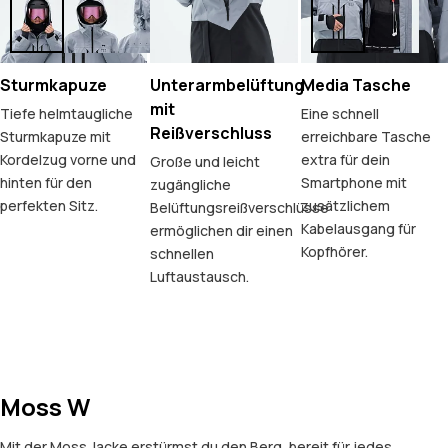
Sturmkapuze
Unterarmbelüftung
Media Tasche
mit
Tiefe helmtaugliche
Eine schnell
Reißverschluss
Sturmkapuze mit
erreichbare Tasche
Kordelzug vorne und
extra für dein
Große und leicht
hinten für den
Smartphone mit
zugängliche
perfekten Sitz.
zusätzlichem
Belüftungsreißverschlüsse
Kabelausgang für
ermöglichen dir einen
Kopfhörer.
schnellen
Luftaustausch.
Moss W
Mit der Moss Jacke erstürmst du den Berg, bereit für jedes