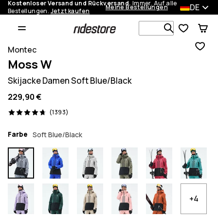
Kostenloser Versand und Rückversand.
Immer. Auf alle
DE
Meine Bestellungen
Bestellungen.
Jetzt kaufen
Durchsuche
Montec
Moss W
Skijacke Damen Soft Blue/Black
229,90 €
1393 Reviews, 4.7/5
(1393)
Farbe
Soft Blue/Black
+4