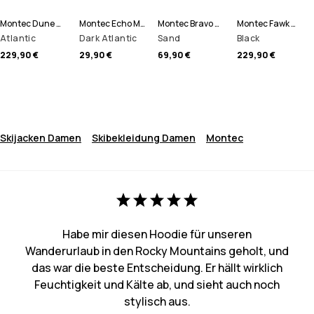
Montec Dune W Skijacke Damen
Montec Echo Mütze
Montec Bravo W Fleecepullover Damen
Montec Fawk W Skihose Damen
Atlantic
Dark Atlantic
Sand
Black
229,90 €
29,90 €
69,90 €
229,90 €
Skijacken Damen
Skibekleidung Damen
Montec
Habe mir diesen Hoodie für unseren
Wanderurlaub in den Rocky Mountains geholt, und
das war die beste Entscheidung. Er hällt wirklich
Feuchtigkeit und Kälte ab, und sieht auch noch
stylisch aus.