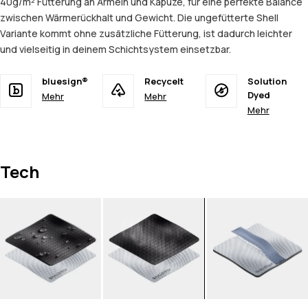
40g/m² Fütterung an Ärmeln und Kapuze, für eine perfekte Balance
zwischen Wärmerückhalt und Gewicht. Die ungefütterte Shell
Variante kommt ohne zusätzliche Fütterung, ist dadurch leichter
und vielseitig in deinem Schichtsystem einsetzbar.
bluesign®
Recycelt
Solution
Dyed
Mehr
Mehr
Mehr
Tech