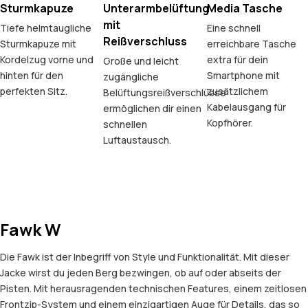
Sturmkapuze
Unterarmbelüftung
Media Tasche
mit
Tiefe helmtaugliche
Eine schnell
Reißverschluss
Sturmkapuze mit
erreichbare Tasche
Kordelzug vorne und
extra für dein
Große und leicht
hinten für den
Smartphone mit
zugängliche
perfekten Sitz.
zusätzlichem
Belüftungsreißverschlüsse
Kabelausgang für
ermöglichen dir einen
Kopfhörer.
schnellen
Luftaustausch.
Fawk W
Die Fawk ist der Inbegriff von Style und Funktionalität. Mit dieser
Jacke wirst du jeden Berg bezwingen, ob auf oder abseits der
Pisten. Mit herausragenden technischen Features, einem zeitlosen
Frontzip-System und einem einzigartigen Auge für Details, das so