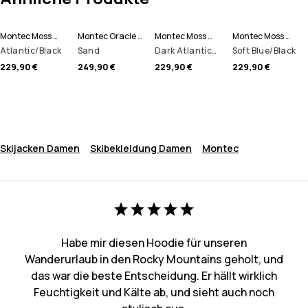
Montec Moss W Skijacke Damen
Montec Oracle W Skijacke Damen
Montec Moss W Skijacke Damen
Montec Moss W Skijacke Damen
Atlantic/Black
Sand
Dark Atlantic/Black
Soft Blue/Black
229,90 €
249,90 €
229,90 €
229,90 €
Skijacken Damen
Skibekleidung Damen
Montec
Habe mir diesen Hoodie für unseren
Wanderurlaub in den Rocky Mountains geholt, und
das war die beste Entscheidung. Er hällt wirklich
Feuchtigkeit und Kälte ab, und sieht auch noch