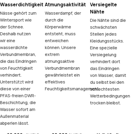
Wasserdichtigkeit
Atmungsaktivität
Versiegelte
Nähte
Nässe gehört zum
Wasserdampf, der
Wintersport wie
durch die
Die Nähte sind die
der Schnee.
Körperwärme
schwächsten
Deshalb nutzen
entsteht, muss
Stellen jedes
wir eine
entweichen
Kleidungsstücks.
wasserdichte
können. Unsere
Eine spezielle
Verbundmembran,
extrem
Versiegelung
die das Eindringen
atmungsaktive
verhindert dort
von Feuchtigkeit
Verbundmembran
das Eindringen
verhindert.
gewährleistet ein
von Wasser, damit
Unterstützt wird
effektives
du selbst bei den
diese von einer
Feuchtigkeitsmanagement.
schlechtesten
PFAS-freien DWR-
Wetterbedingungen
Beschichtung, die
trocken bleibst.
Wasser sofort am
Außenmaterial
abperlen lässt.