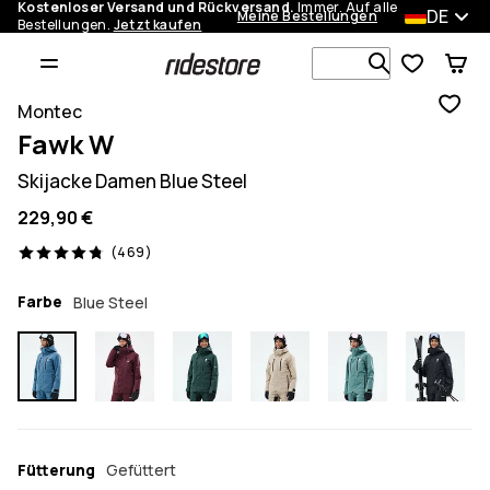
Kostenloser Versand und Rückversand.
Immer. Auf alle
DE
Meine Bestellungen
Bestellungen.
Jetzt kaufen
Durchsuche
Montec
Fawk W
Skijacke Damen Blue Steel
229,90 €
469 Reviews, 4.8/5
(469)
Farbe
Blue Steel
Fütterung
Gefüttert