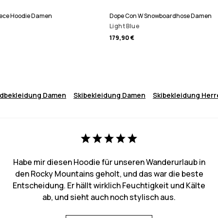
eece Hoodie Damen
Dope Con W Snowboardhose Damen
Light Blue
179,90 €
dbekleidung Damen
Skibekleidung Damen
Skibekleidung Her
Habe mir diesen Hoodie für unseren Wanderurlaub in
den Rocky Mountains geholt, und das war die beste
Entscheidung. Er hällt wirklich Feuchtigkeit und Kälte
ab, und sieht auch noch stylisch aus.