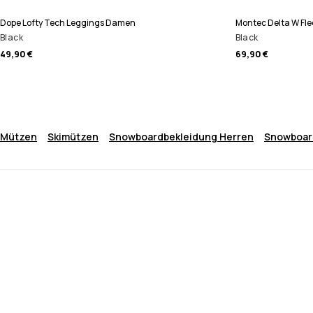
Dope Lofty Tech Leggings Damen
Montec Delta W Fl
Black
Black
49,90 €
69,90 €
Mützen
Skimützen
Snowboardbekleidung Herren
Snowboar