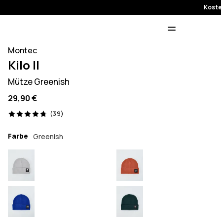
Koste
Montec
Kilo II
Mütze Greenish
29,90 €
39 Reviews, 4.8/5
(39)
Farbe
Greenish