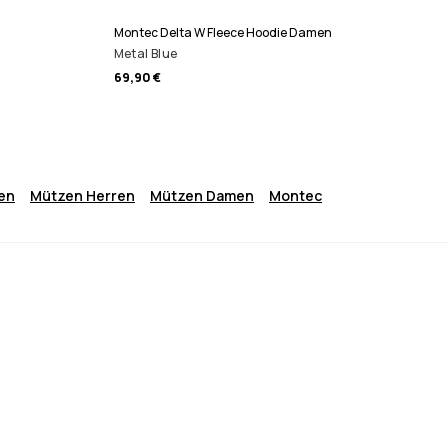
Montec Delta W Fleece Hoodie Damen
Metal Blue
69,90 €
ren
Mützen Herren
Mützen Damen
Montec