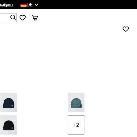
DE
lungen
kaufen
Durchsuche 1 000+ Produkte
+2