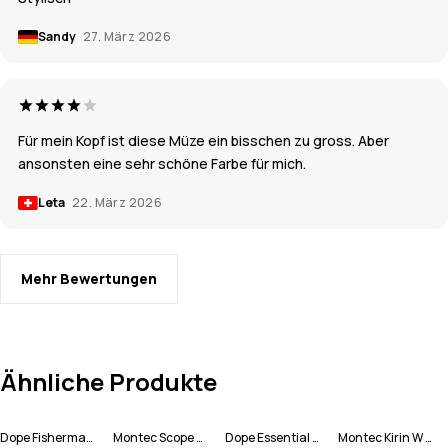
Sandy
27. März 2026
Für mein Kopf ist diese Müze ein bisschen zu gross. Aber
ansonsten eine sehr schöne Farbe für mich.
Leta
22. März 2026
Mehr Bewertungen
Ähnliche Produkte
Dope Fisherman Mütze
Montec Scope Skibrille
Dope Essential Skisocken
Montec Kirin W Skihose Damen