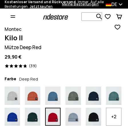
Kostenloser Versand und Rückversand.
Immer. Auf alle
DE
Meine Bestellungen
Bestellungen.
Jetzt kaufen
Durchsuche
Montec
Kilo II
Mütze Deep Red
29,90 €
39 Reviews, 4.8/5
(39)
Farbe
Deep Red
+2