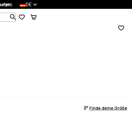
DE
lungen
kaufen
Durchsuche 1 000+ Produkte
Finde deine Größe