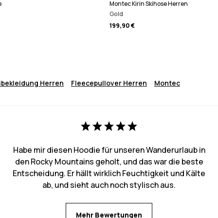
e
Montec Kirin Skihose Herren
Gold
199,90 €
ibekleidung Herren
Fleecepullover Herren
Montec
Habe mir diesen Hoodie für unseren Wanderurlaub in
den Rocky Mountains geholt, und das war die beste
Entscheidung. Er hällt wirklich Feuchtigkeit und Kälte
ab, und sieht auch noch stylisch aus.
Mehr Bewertungen