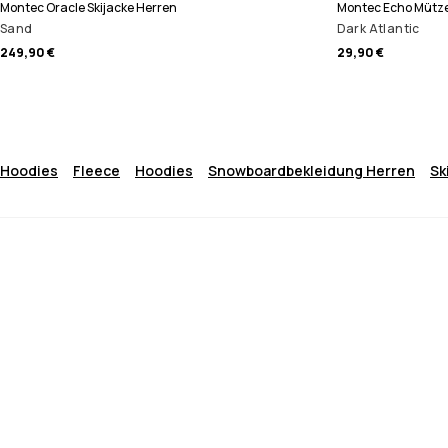
Montec Oracle Skijacke Herren
Montec Echo Mütz
Sand
Dark Atlantic
249,90 €
29,90 €
Hoodies
Fleece
Hoodies
Snowboardbekleidung Herren
Sk