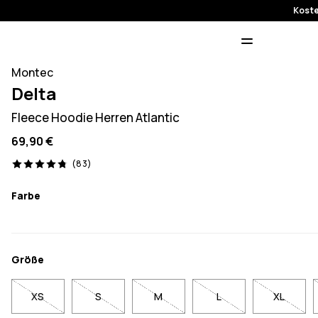
Koste
Montec
Delta
Fleece Hoodie Herren Atlantic
69,90 €
83 Reviews, 4.8/5
(83)
Farbe
Größe
XS
S
M
L
XL