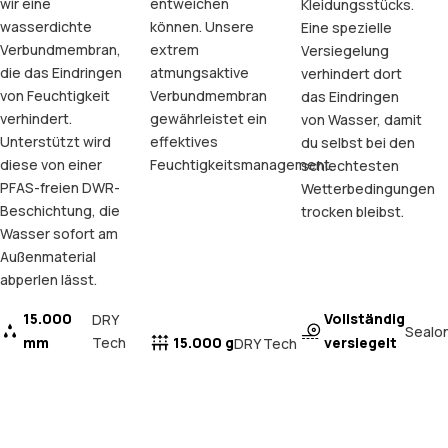
wir eine
entweichen
Kleidungsstücks.
wasserdichte
können. Unsere
Eine spezielle
Verbundmembran,
extrem
Versiegelung
die das Eindringen
atmungsaktive
verhindert dort
von Feuchtigkeit
Verbundmembran
das Eindringen
verhindert.
gewährleistet ein
von Wasser, damit
Unterstützt wird
effektives
du selbst bei den
diese von einer
Feuchtigkeitsmanagement.
schlechtesten
PFAS-freien DWR-
Wetterbedingungen
Beschichtung, die
trocken bleibst.
Wasser sofort am
Außenmaterial
abperlen lässt.
15.000
Vollständig
DRY
Sealo
mm
Tech
15.000 g
versiegelt
DRY Tech