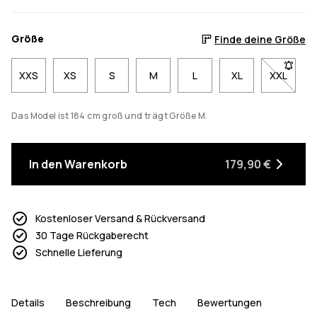
Größe
Finde deine Größe
XXS
XS
S
M
L
XL
XXL
- Größe 
Das Model ist 184 cm groß und trägt Größe M.
In den Warenkorb
179,90 €
Kostenloser Versand & Rückversand
30 Tage Rückgaberecht
Schnelle Lieferung
Details
Beschreibung
Tech
Bewertungen