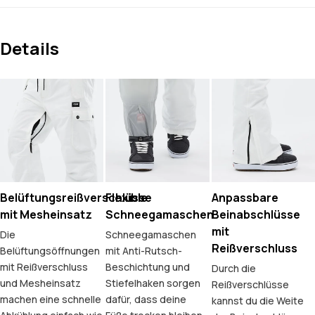
Details
Belüftungsreißverschlüsse
Flexible
Anpassbare
mit Mesheinsatz
Schneegamaschen
Beinabschlüsse
mit
Die
Schneegamaschen
Reißverschluss
Belüftungsöffnungen
mit Anti-Rutsch-
mit Reißverschluss
Beschichtung und
Durch die
und Mesheinsatz
Stiefelhaken sorgen
Reißverschlüsse
machen eine schnelle
dafür, dass deine
kannst du die Weite