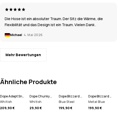
Die Hose ist ein absoluter Traum. Der Sitz die Wärme, die
Flexibilität und das Design ist ein Traum. Vielen Dank .
Michael
4. Mai 2026
Mehr Bewertungen
Ähnliche Produkte
Dope Adept Snowboardjacke Herren
Dope Chunky Mütze
Dope Blizzard Full Zip Snowboardjacke Herren
Dope Blizzard Full Zip Skijacke Herren
Whitish
Whitish
Blue Steel
Metal Blue
209,90 €
29,90 €
199,90 €
199,90 €