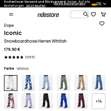
Kostenloser Versand und Rückversand.
Immer. Auf alle
DE
Meine Bestellungen
Bestellungen.
Jetzt kaufen
Durchsuche
Dope
Iconic
Snowboardhose Herren Whitish
179,90 €
1033 Reviews, 4.8/5
(1033)
Farbe
Whitish
+14