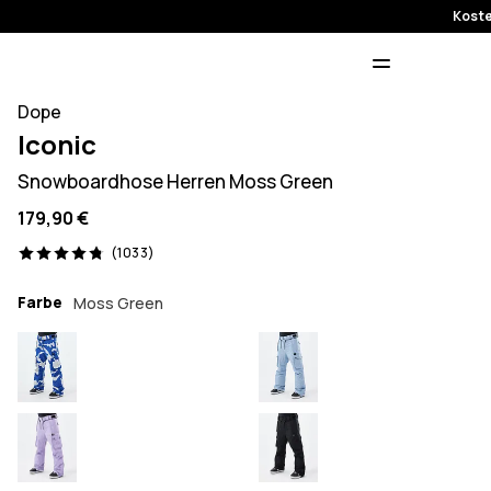
Koste
Dope
Iconic
Snowboardhose Herren Moss Green
179,90 €
1033 Reviews, 4.8/5
(1033)
Farbe
Moss Green