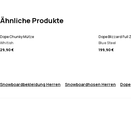
Ähnliche Produkte
Dope Chunky Mütze
Dope Blizzard Full
Whitish
Blue Steel
29,90 €
199,90 €
Snowboardbekleidung Herren
Snowboardhosen Herren
Dope