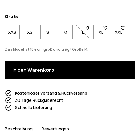
Größe
XXS
XS
S
M
L
- Größe L nicht verfügbar.
XL
- Größe XL nicht 
XXL
- Größe 
Das Model ist 184 cm groß und trägt Größe M.
In den Warenkorb
Kostenloser Versand & Rückversand
30 Tage Rückgaberecht
Schnelle Lieferung
Beschreibung
Bewertungen