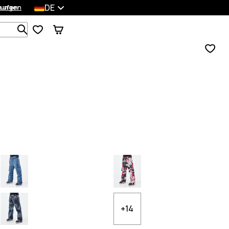
DE
lungen
kaufen
Durchsuche 1 000+ Produkte
+14