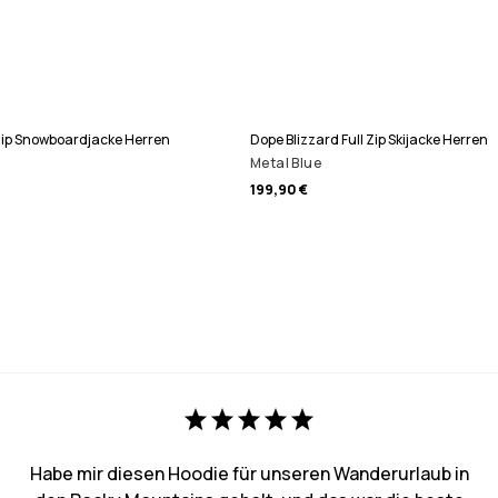
 Zip Snowboardjacke Herren
Dope Blizzard Full Zip Skijacke Herren
Metal Blue
199,90 €
Habe mir diesen Hoodie für unseren Wanderurlaub in