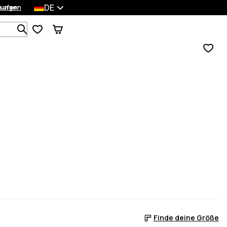
DE
lungen
kaufen
Durchsuche 1 000+ Produkte
Finde deine Größe