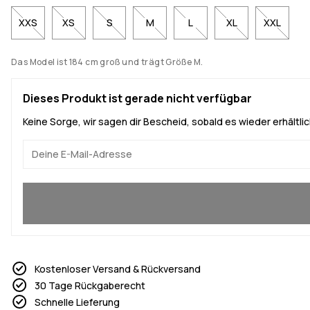
XXS
XS
S
M
L
XL
XXL
Das Model ist 184 cm groß und trägt Größe M.
Dieses Produkt ist gerade nicht verfügbar
Keine Sorge, wir sagen dir Bescheid, sobald es wieder erhältlich
Ja, ich will mitmachen
Kostenloser Versand & Rückversand
30 Tage Rückgaberecht
Schnelle Lieferung