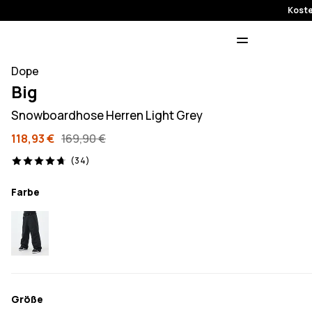
Koste
Dope
Big
Snowboardhose Herren Light Grey
118,93 €
169,90 €
34 Reviews, 4.7/5
(34)
Farbe
Größe