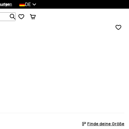
DE
lungen
kaufen
Durchsuche 1 000+ Produkte
Finde deine Größe