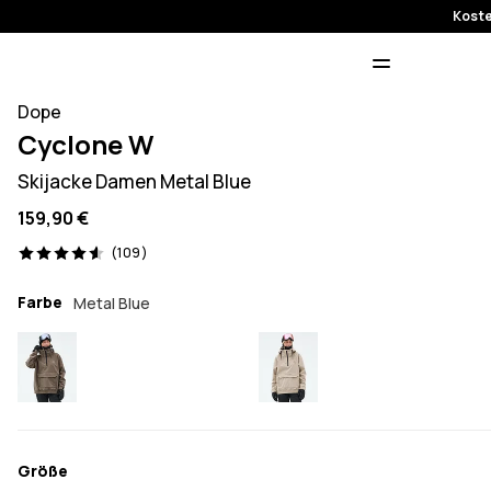
Koste
Dope
Cyclone W
Skijacke Damen Metal Blue
159,90 €
109 Reviews, 4.6/5
(109)
Farbe
Metal Blue
Größe