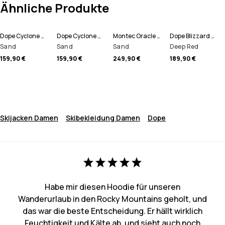
Ähnliche Produkte
Dope Cyclone W 22 Snowboardjacke Damen
Dope Cyclone W 22 Skijacke Damen
Montec Oracle W Snowboardjacke Damen
Dope Blizzard W Snowboardjacke Damen
Sand
Sand
Sand
Deep Red
159,90 €
159,90 €
249,90 €
189,90 €
Skijacken Damen
Skibekleidung Damen
Dope
Habe mir diesen Hoodie für unseren
Wanderurlaub in den Rocky Mountains geholt, und
das war die beste Entscheidung. Er hällt wirklich
Feuchtigkeit und Kälte ab, und sieht auch noch