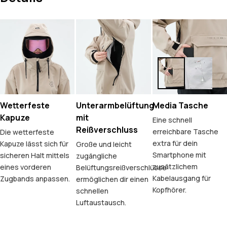
Wetterfeste
Unterarmbelüftung
Media Tasche
Kapuze
mit
Eine schnell
Reißverschluss
erreichbare Tasche
Die wetterfeste
extra für dein
Kapuze lässt sich für
Große und leicht
Smartphone mit
sicheren Halt mittels
zugängliche
zusätzlichem
eines vorderen
Belüftungsreißverschlüsse
Kabelausgang für
Zugbands anpassen.
ermöglichen dir einen
Kopfhörer.
schnellen
Luftaustausch.