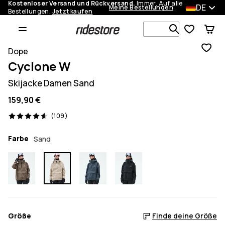
Kostenloser Versand und Rückversand.
Immer. Auf alle
DE
Meine Bestellungen
Bestellungen.
Jetzt kaufen
Durchsuche
Dope
Cyclone W
Skijacke Damen Sand
159,90 €
109 Reviews, 4.6/5
(109)
Farbe
Sand
Größe
Finde deine Größe