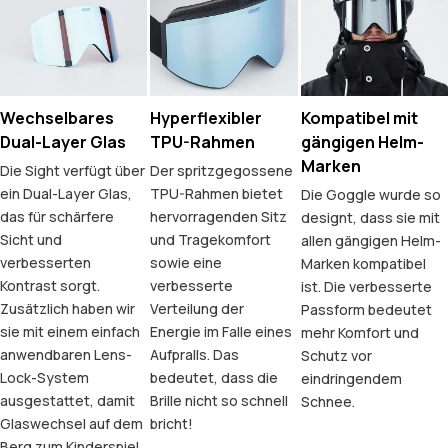
Wechselbares
Hyperflexibler
Kompatibel mit
Dual-Layer Glas
TPU-Rahmen
gängigen Helm-
Marken
Die Sight verfügt über
Der spritzgegossene
ein Dual-Layer Glas,
TPU-Rahmen bietet
Die Goggle wurde so
das für schärfere
hervorragenden Sitz
designt, dass sie mit
Sicht und
und Tragekomfort
allen gängigen Helm-
verbesserten
sowie eine
Marken kompatibel
Kontrast sorgt.
verbesserte
ist. Die verbesserte
Zusätzlich haben wir
Verteilung der
Passform bedeutet
sie mit einem einfach
Energie im Falle eines
mehr Komfort und
anwendbaren Lens-
Aufpralls. Das
Schutz vor
Lock-System
bedeutet, dass die
eindringendem
ausgestattet, damit
Brille nicht so schnell
Schnee.
Glaswechsel auf dem
bricht!
Berg zum Kinderspiel