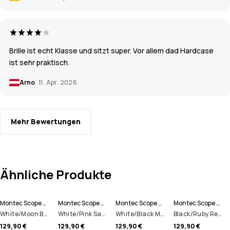
Brille ist echt Klasse und sitzt super. Vor allem dad Hardcase
ist sehr praktisch.
Arno
11. Apr. 2026
Mehr Bewertungen
Ähnliche Produkte
Montec Scope Skibrille
Montec Scope Skibrille
Montec Scope Skibrille
Montec Scope Skibrille
White/Moon Blue Mirror
White/Pink Sapphire Mirror
White/Black Mirror
Black/Ruby Red Mirror
129,90 €
129,90 €
129,90 €
129,90 €