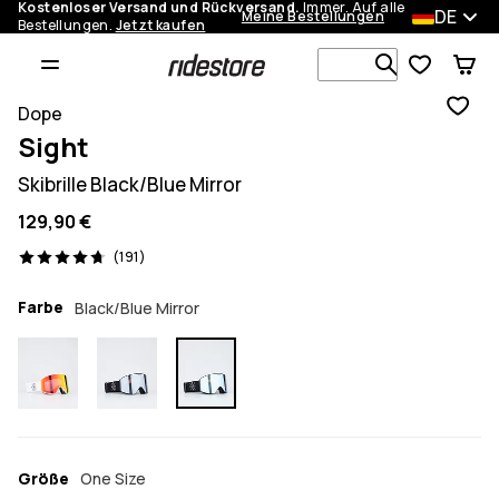
Kostenloser Versand und Rückversand.
Immer. Auf alle
DE
Meine Bestellungen
Bestellungen.
Jetzt kaufen
Durchsuche
Dope
Sight
Skibrille Black/Blue Mirror
129,90 €
191 Reviews, 4.7/5
(191)
Farbe
Black/Blue Mirror
Größe
One Size