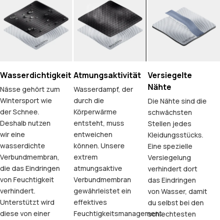
Wasserdichtigkeit
Atmungsaktivität
Versiegelte
Nähte
Nässe gehört zum
Wasserdampf, der
Wintersport wie
durch die
Die Nähte sind die
der Schnee.
Körperwärme
schwächsten
Deshalb nutzen
entsteht, muss
Stellen jedes
wir eine
entweichen
Kleidungsstücks.
wasserdichte
können. Unsere
Eine spezielle
Verbundmembran,
extrem
Versiegelung
die das Eindringen
atmungsaktive
verhindert dort
von Feuchtigkeit
Verbundmembran
das Eindringen
verhindert.
gewährleistet ein
von Wasser, damit
Unterstützt wird
effektives
du selbst bei den
diese von einer
Feuchtigkeitsmanagement.
schlechtesten