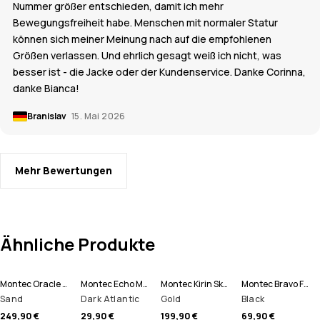
Nummer größer entschieden, damit ich mehr
Bewegungsfreiheit habe. Menschen mit normaler Statur
können sich meiner Meinung nach auf die empfohlenen
Größen verlassen. Und ehrlich gesagt weiß ich nicht, was
besser ist - die Jacke oder der Kundenservice. Danke Corinna,
danke Bianca!
Branislav
15. Mai 2026
Mehr Bewertungen
Ähnliche Produkte
Montec Oracle Skijacke Herren
Montec Echo Mütze
Montec Kirin Skihose Herren
Montec Bravo Fleecepullover Herren
Sand
Dark Atlantic
Gold
Black
249,90 €
29,90 €
199,90 €
69,90 €