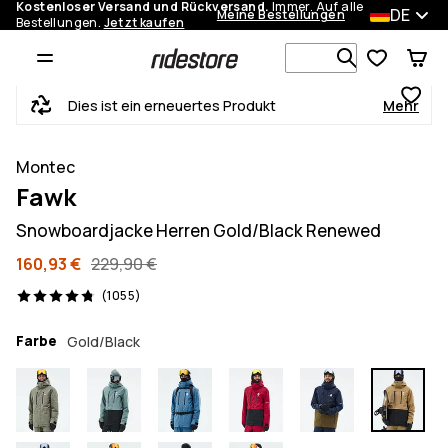
Kostenloser Versand und Rückversand.
Immer. Auf alle
DE
Meine Bestellungen
Bestellungen.
Jetzt kaufen
Durchsuche
Dies ist ein erneuertes Produkt
Mehr
Montec
Fawk
Snowboardjacke Herren Gold/Black Renewed
160,93 €
229,90 €
1055 Reviews, 4.8/5
(1055)
Farbe
Gold/Black