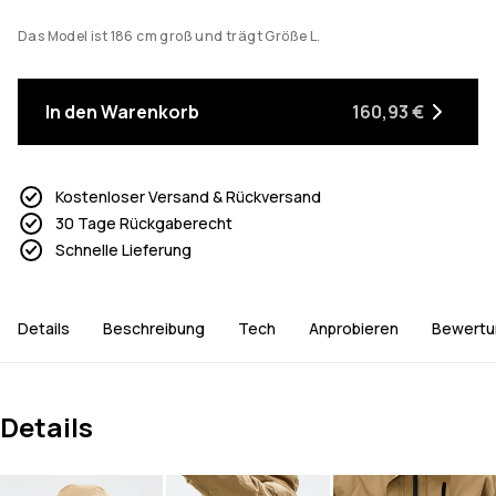
Das Model ist 186 cm groß und trägt Größe L.
In den Warenkorb
160,93 €
Kostenloser Versand & Rückversand
30 Tage Rückgaberecht
Schnelle Lieferung
Details
Beschreibung
Tech
Anprobieren
Bewertu
Details