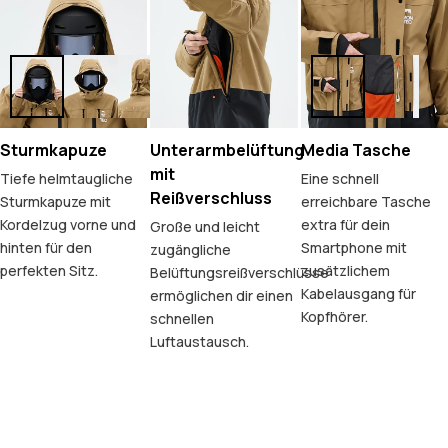
Sturmkapuze
Unterarmbelüftung
Media Tasche
mit
Tiefe helmtaugliche
Eine schnell
Reißverschluss
Sturmkapuze mit
erreichbare Tasche
Kordelzug vorne und
extra für dein
Große und leicht
hinten für den
Smartphone mit
zugängliche
perfekten Sitz.
zusätzlichem
Belüftungsreißverschlüsse
Kabelausgang für
ermöglichen dir einen
Kopfhörer.
schnellen
Luftaustausch.