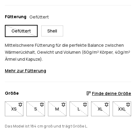
Fütterung
Gefüttert
Gefüttert
Shell
Mittelschwere Fütterung für die perfekte Balance zwischen
Wärmerückhalt, Gewicht und Volumen (60g/m² Körper, 40g/m²
Ärmel und Kapuze).
Mehr zur Fütterung
Größe
Finde deine Größe
XS
- Größe XS nicht verfügbar. Klicke, um benachrichtigt zu werd
S
- Größe S nicht verfügbar. Klicke, um benachrichti
M
- Größe M nicht verfügbar. Klicke, um b
L
- Größe L nicht verfügbar. K
XL
- Größe XL nicht v
XXL
- Größe
Das Model ist 184 cm groß und trägt Größe L.