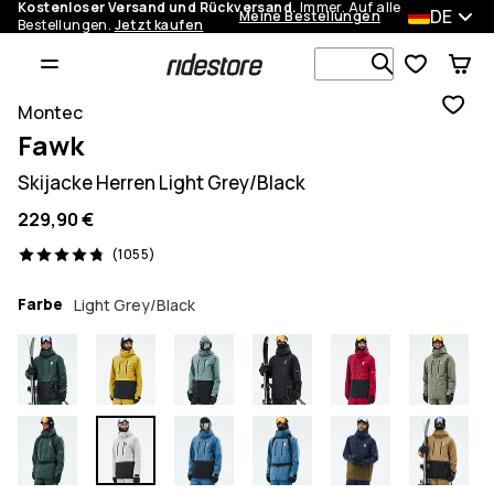
Kostenloser Versand und Rückversand.
Immer. Auf alle
DE
Meine Bestellungen
Bestellungen.
Jetzt kaufen
Durchsuche
Montec
Fawk
Skijacke Herren Light Grey/Black
229,90 €
1055 Reviews, 4.8/5
(1055)
Farbe
Light Grey/Black