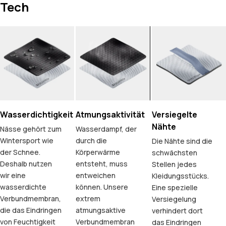
Tech
Wasserdichtigkeit
Atmungsaktivität
Versiegelte
Nähte
Nässe gehört zum
Wasserdampf, der
Wintersport wie
durch die
Die Nähte sind die
der Schnee.
Körperwärme
schwächsten
Deshalb nutzen
entsteht, muss
Stellen jedes
wir eine
entweichen
Kleidungsstücks.
wasserdichte
können. Unsere
Eine spezielle
Verbundmembran,
extrem
Versiegelung
die das Eindringen
atmungsaktive
verhindert dort
von Feuchtigkeit
Verbundmembran
das Eindringen