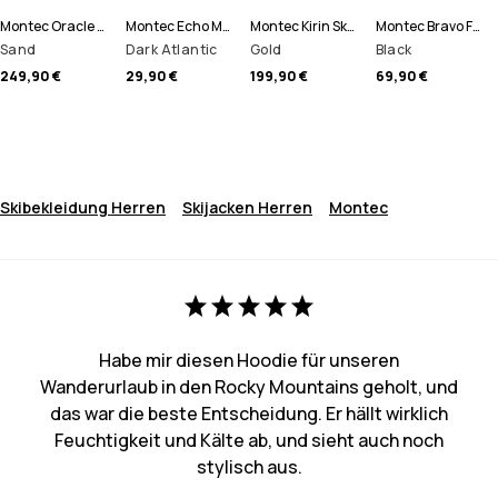
Montec Oracle Skijacke Herren
Montec Echo Mütze
Montec Kirin Skihose Herren
Montec Bravo Fleecepullover Herren
Sand
Dark Atlantic
Gold
Black
249,90 €
29,90 €
199,90 €
69,90 €
Skibekleidung Herren
Skijacken Herren
Montec
Habe mir diesen Hoodie für unseren
Wanderurlaub in den Rocky Mountains geholt, und
das war die beste Entscheidung. Er hällt wirklich
Feuchtigkeit und Kälte ab, und sieht auch noch
stylisch aus.