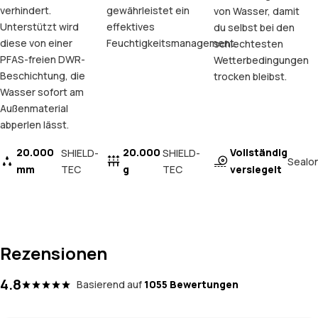
verhindert.
gewährleistet ein
von Wasser, damit
Unterstützt wird
effektives
du selbst bei den
diese von einer
Feuchtigkeitsmanagement.
schlechtesten
PFAS-freien DWR-
Wetterbedingungen
Beschichtung, die
trocken bleibst.
Wasser sofort am
Außenmaterial
abperlen lässt.
20.000
20.000
Vollständig
SHIELD-
SHIELD-
Sealo
mm
TEC
g
TEC
versiegelt
Rezensionen
4.8
Basierend auf
1055 Bewertungen