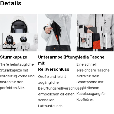
Details
Sturmkapuze
Unterarmbelüftung
Media Tasche
mit
Tiefe helmtaugliche
Eine schnell
Reißverschluss
Sturmkapuze mit
erreichbare Tasche
Kordelzug vorne und
extra für dein
Große und leicht
hinten für den
Smartphone mit
zugängliche
perfekten Sitz.
zusätzlichem
Belüftungsreißverschlüsse
Kabelausgang für
ermöglichen dir einen
Kopfhörer.
schnellen
Luftaustausch.