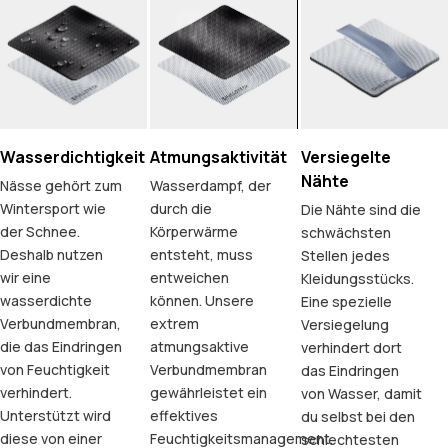
Wasserdichtigkeit
Atmungsaktivität
Versiegelte
Nähte
Nässe gehört zum
Wasserdampf, der
Wintersport wie
durch die
Die Nähte sind die
der Schnee.
Körperwärme
schwächsten
Deshalb nutzen
entsteht, muss
Stellen jedes
wir eine
entweichen
Kleidungsstücks.
wasserdichte
können. Unsere
Eine spezielle
Verbundmembran,
extrem
Versiegelung
die das Eindringen
atmungsaktive
verhindert dort
von Feuchtigkeit
Verbundmembran
das Eindringen
verhindert.
gewährleistet ein
von Wasser, damit
Unterstützt wird
effektives
du selbst bei den
diese von einer
Feuchtigkeitsmanagement.
schlechtesten