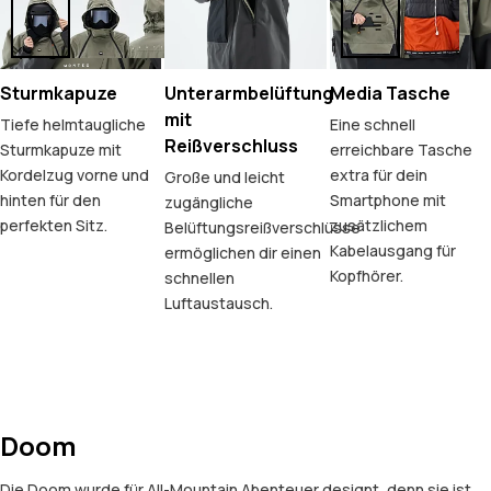
Sturmkapuze
Unterarmbelüftung
Media Tasche
mit
Tiefe helmtaugliche
Eine schnell
Reißverschluss
Sturmkapuze mit
erreichbare Tasche
Kordelzug vorne und
extra für dein
Große und leicht
hinten für den
Smartphone mit
zugängliche
perfekten Sitz.
zusätzlichem
Belüftungsreißverschlüsse
Kabelausgang für
ermöglichen dir einen
Kopfhörer.
schnellen
Luftaustausch.
Doom
Die Doom wurde für All-Mountain Abenteuer designt, denn sie ist