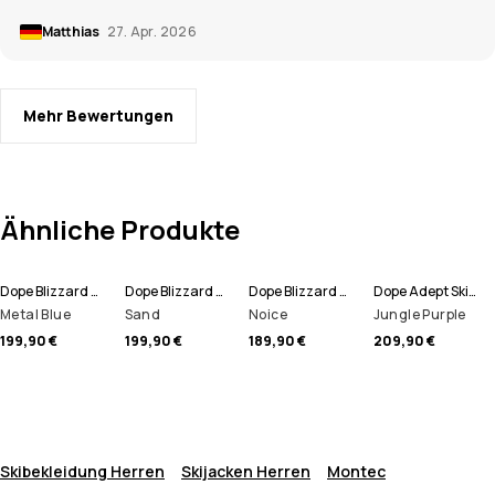
Matthias
27. Apr. 2026
Mehr Bewertungen
Ähnliche Produkte
Dope Blizzard Full Zip Skijacke Men
Dope Blizzard Full Zip Skijacke Men
Dope Blizzard Skijacke Men
Dope Adept Skijacke Men
Metal Blue
Sand
Noice
Jungle Purple
199,90 €
199,90 €
189,90 €
209,90 €
Skibekleidung Herren
Skijacken Herren
Montec