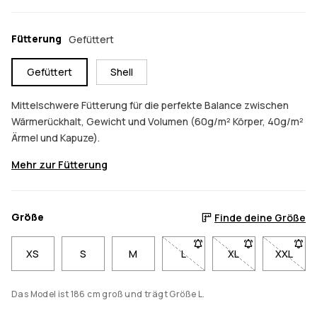
Fütterung
Gefüttert
Gefüttert
Shell
Mittelschwere Fütterung für die perfekte Balance zwischen
Wärmerückhalt, Gewicht und Volumen (60g/m² Körper, 40g/m²
Ärmel und Kapuze).
Mehr zur Fütterung
Größe
Finde deine Größe
XS
S
M
L
- Größe L nicht verfügbar. K
XL
- Größe XL nicht v
XXL
- Größe
Das Model ist 186 cm groß und trägt Größe L.