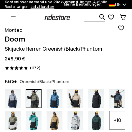
Kostenloser Versand und Rückversand.
Immer. Auf alle
DE
Meine Bestellungen
Bestellungen.
Jetzt kaufen
Durchsuche
Montec
Doom
Skijacke Herren Greenish/Black/Phantom
249,90 €
1172 Reviews, 4.8/5
(1172)
Farbe
Greenish/Black/Phantom
+10