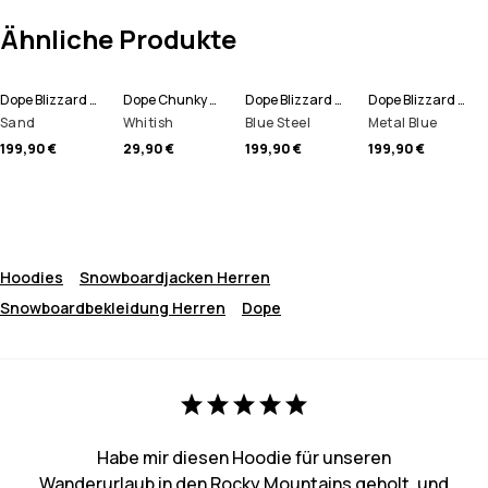
Ähnliche Produkte
Dope Blizzard Full Zip Snowboardjacke Herren
Dope Chunky Mütze
Dope Blizzard Full Zip Snowboardjacke Herren
Dope Blizzard Full Zip Skijacke Herren
Sand
Whitish
Blue Steel
Metal Blue
199,90 €
29,90 €
199,90 €
199,90 €
Hoodies
Snowboardjacken Herren
Snowboardbekleidung Herren
Dope
Habe mir diesen Hoodie für unseren
Wanderurlaub in den Rocky Mountains geholt, und