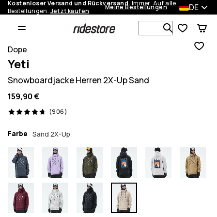
Kostenloser Versand und Rückversand.
Immer. Auf alle
DE
Meine Bestellungen
Bestellungen.
Jetzt kaufen
Durchsuche
Dope
Yeti
Snowboardjacke Herren 2X-Up Sand
159,90 €
906 Reviews, 4.7/5
(906)
Farbe
Sand 2X-Up