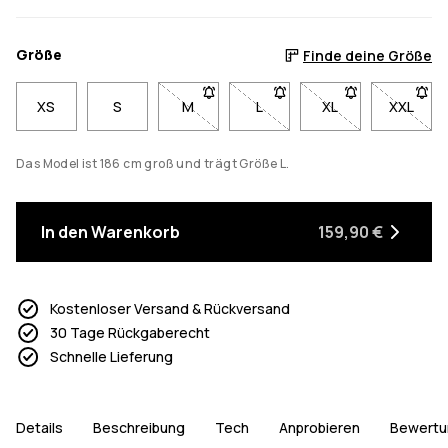
Größe
Finde deine Größe
XS
S
M
- Größe M nicht verfügbar. Klicke, um b
L
- Größe L nicht verfügbar. K
XL
- Größe XL nicht v
XXL
- Größe
Das Model ist 186 cm groß und trägt Größe L.
In den Warenkorb
159,90 €
Kostenloser Versand & Rückversand
30 Tage Rückgaberecht
Schnelle Lieferung
Details
Beschreibung
Tech
Anprobieren
Bewertu