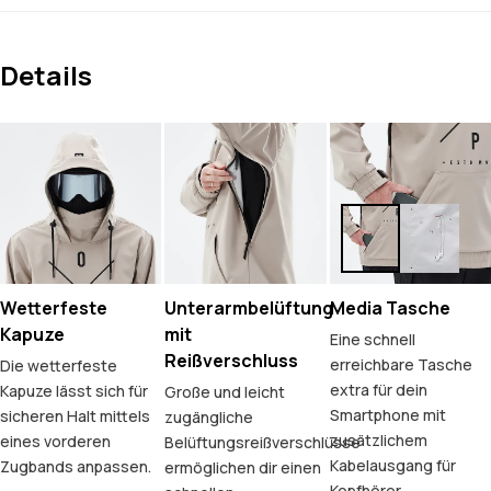
Details
Wetterfeste
Unterarmbelüftung
Media Tasche
Kapuze
mit
Eine schnell
Reißverschluss
erreichbare Tasche
Die wetterfeste
extra für dein
Kapuze lässt sich für
Große und leicht
Smartphone mit
sicheren Halt mittels
zugängliche
zusätzlichem
eines vorderen
Belüftungsreißverschlüsse
Kabelausgang für
Zugbands anpassen.
ermöglichen dir einen
Kopfhörer.