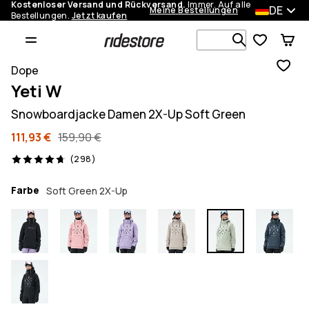
Kostenloser Versand und Rückversand.
Immer. Auf alle
DE
Meine Bestellungen
Bestellungen.
Jetzt kaufen
Durchsuche
Dope
Yeti W
Snowboardjacke Damen 2X-Up Soft Green
111,93 €
159,90 €
298 Reviews, 4.7/5
(298)
Farbe
Soft Green 2X-Up