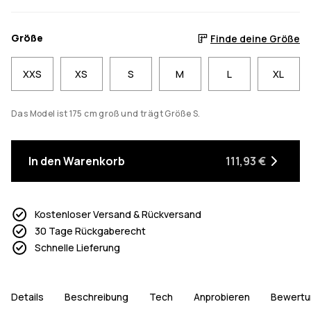
Größe
Finde deine Größe
XXS
XS
S
M
L
XL
Das Model ist 175 cm groß und trägt Größe S.
In den Warenkorb
111,93 €
Kostenloser Versand & Rückversand
30 Tage Rückgaberecht
Schnelle Lieferung
Details
Beschreibung
Tech
Anprobieren
Bewertu