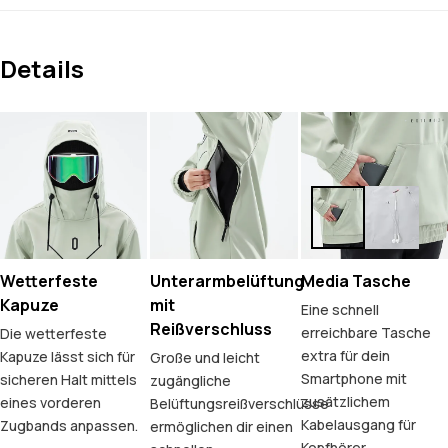
Details
Wetterfeste
Unterarmbelüftung
Media Tasche
Kapuze
mit
Eine schnell
Reißverschluss
erreichbare Tasche
Die wetterfeste
extra für dein
Kapuze lässt sich für
Große und leicht
Smartphone mit
sicheren Halt mittels
zugängliche
zusätzlichem
eines vorderen
Belüftungsreißverschlüsse
Kabelausgang für
Zugbands anpassen.
ermöglichen dir einen
Kopfhörer.