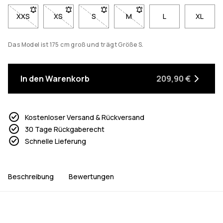
XXS
- Größe XXS nicht verfügbar. Klicke, um benachrichtigt zu we
XS
- Größe XS nicht verfügbar. Klicke, um benachricht
S
- Größe S nicht verfügbar. Klicke, um b
M
- Größe M nicht verfügbar. K
L
XL
Das Model ist 175 cm groß und trägt Größe S.
In den Warenkorb
209,90 €
Kostenloser Versand & Rückversand
30 Tage Rückgaberecht
Schnelle Lieferung
Beschreibung
Bewertungen