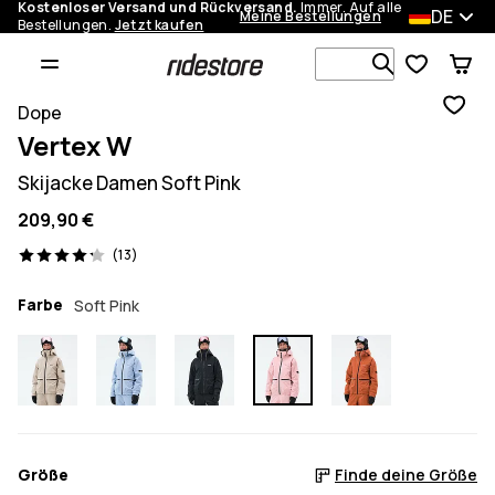
Kostenloser Versand und Rückversand.
Immer. Auf alle
DE
Meine Bestellungen
Bestellungen.
Jetzt kaufen
Durchsuche
Dope
Vertex W
Skijacke Damen Soft Pink
209,90 €
13 Reviews, 4.2/5
(13)
Farbe
Soft Pink
Größe
Finde deine Größe