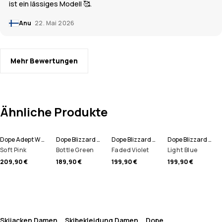
ist ein lässiges Modell 🥰.
Anu
22. Mai 2026
Mehr Bewertungen
Ähnliche Produkte
Dope Adept W Skijacke Damen
Dope Blizzard W Skijacke Damen
Dope Blizzard W Full Zip Skijacke Damen
Dope Blizzard W Full Zip Skijacke Damen
Soft Pink
Bottle Green
Faded Violet
Light Blue
209,90 €
189,90 €
199,90 €
199,90 €
Skijacken Damen
Skibekleidung Damen
Dope