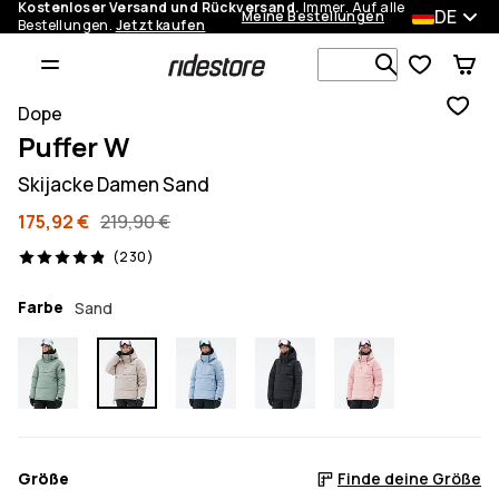
Kostenloser Versand und Rückversand.
Immer. Auf alle
DE
Meine Bestellungen
Bestellungen.
Jetzt kaufen
Durchsuche
Dope
Puffer W
Skijacke Damen Sand
175,92 €
219,90 €
230 Reviews, 4.9/5
(230)
Farbe
Sand
Größe
Finde deine Größe