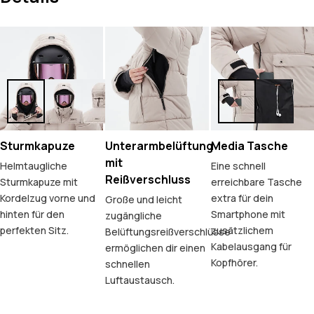
Sturmkapuze
Unterarmbelüftung
Media Tasche
mit
Helmtaugliche
Eine schnell
Reißverschluss
Sturmkapuze mit
erreichbare Tasche
Kordelzug vorne und
extra für dein
Große und leicht
hinten für den
Smartphone mit
zugängliche
perfekten Sitz.
zusätzlichem
Belüftungsreißverschlüsse
Kabelausgang für
ermöglichen dir einen
Kopfhörer.
schnellen
Luftaustausch.