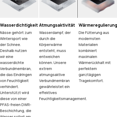
Wasserdichtigkeit
Atmungsaktivität
Wärmeregulierun
Nässe gehört zum
Wasserdampf, der
Die Fütterung aus
Wintersport wie
durch die
modernsten
der Schnee.
Körperwärme
Materialien
Deshalb nutzen
entsteht, muss
kombiniert
wir eine
entweichen
maximalen
wasserdichte
können. Unsere
Wärmerückhalt mit
Verbundmembran,
extrem
perfektem
die das Eindringen
atmungsaktive
ganztägigen
von Feuchtigkeit
Verbundmembran
Tragekomfort.
verhindert.
gewährleistet ein
Unterstützt wird
effektives
diese von einer
Feuchtigkeitsmanagement.
PFAS-freien DWR-
Beschichtung, die
Wasser sofort am