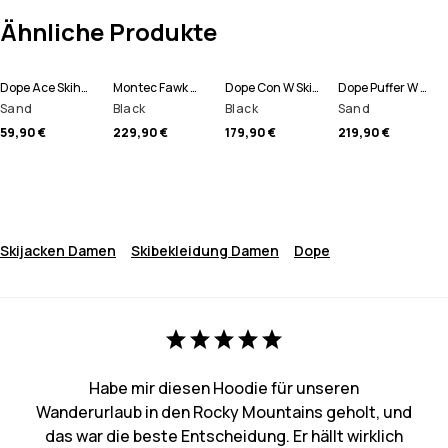
Ähnliche Produkte
Dope Ace Skihandschuhe
Montec Fawk W Skihose Damen
Dope Con W Skihose Damen
Dope Puffer W Full Zip Skijacke Damen
Sand
Black
Black
Sand
59,90 €
229,90 €
179,90 €
219,90 €
Skijacken Damen
Skibekleidung Damen
Dope
Habe mir diesen Hoodie für unseren
Wanderurlaub in den Rocky Mountains geholt, und
das war die beste Entscheidung. Er hällt wirklich