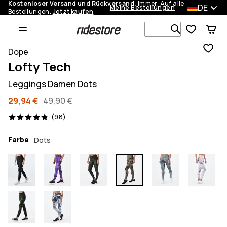
Kostenloser Versand und Rückversand.
Immer. Auf alle
DE
Meine Bestellungen
Bestellungen.
Jetzt kaufen
Durchsuche
Dope
Lofty Tech
Leggings Damen Dots
29,94 €
49,90 €
98 Reviews, 4.8/5
(98)
Farbe
Dots