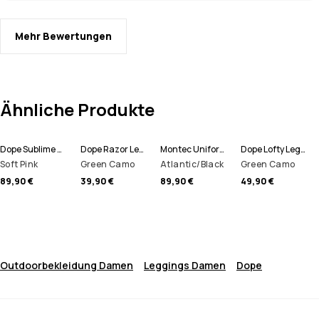
Mehr Bewertungen
Ähnliche Produkte
Dope Sublime W Fleece Hoodie Damen
Dope Razor Leggings Damen
Montec Uniform W Fleece Hoodie Damen
Dope Lofty Leggings Damen
Soft Pink
Green Camo
Atlantic/Black
Green Camo
89,90 €
39,90 €
89,90 €
49,90 €
Outdoorbekleidung Damen
Leggings Damen
Dope