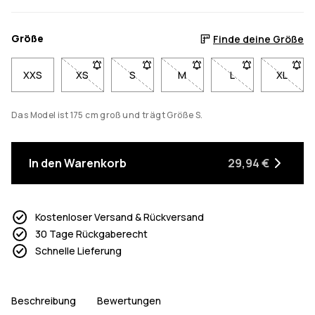
Größe
Finde deine Größe
XXS
XS
- Größe XS nicht verfügbar. Klicke, um benachricht
S
- Größe S nicht verfügbar. Klicke, um b
M
- Größe M nicht verfügbar. K
L
- Größe L nicht ve
XL
- Größe
Das Model ist 175 cm groß und trägt Größe S.
In den Warenkorb
29,94 €
Kostenloser Versand & Rückversand
30 Tage Rückgaberecht
Schnelle Lieferung
Beschreibung
Bewertungen