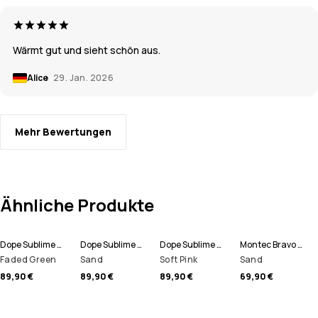
Wärmt gut und sieht schön aus.
Alice
29. Jan. 2026
Mehr Bewertungen
Ähnliche Produkte
Dope Sublime W Fleece Hoodie Damen
Dope Sublime W Fleece Hoodie Damen
Dope Sublime W Fleece Hoodie Damen
Montec Bravo W Fleecepullover Damen
Faded Green
Sand
Soft Pink
Sand
89,90 €
89,90 €
89,90 €
69,90 €