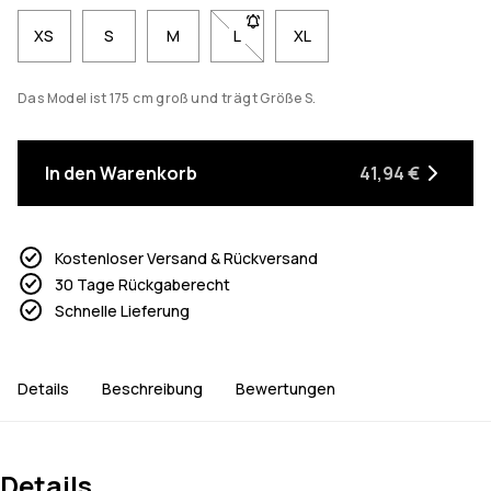
XS
S
M
L
- Größe L nicht verfügbar. Klicke, 
XL
Das Model ist 175 cm groß und trägt Größe S.
In den Warenkorb
41,94 €
Kostenloser Versand & Rückversand
30 Tage Rückgaberecht
Schnelle Lieferung
Details
Beschreibung
Bewertungen
Details