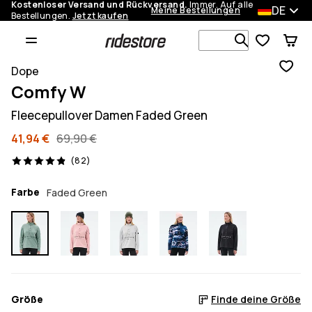
Kostenloser Versand und Rückversand.
Immer. Auf alle
DE
Meine Bestellungen
Bestellungen.
Jetzt kaufen
Durchsuche
Dope
Comfy W
Fleecepullover Damen Faded Green
41,94 €
69,90 €
82 Reviews, 4.9/5
(82)
Farbe
Faded Green
Größe
Finde deine Größe