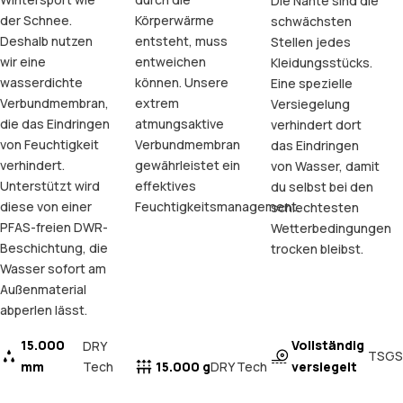
Die Nähte sind die
der Schnee.
Körperwärme
schwächsten
Deshalb nutzen
entsteht, muss
Stellen jedes
wir eine
entweichen
Kleidungsstücks.
wasserdichte
können. Unsere
Eine spezielle
Verbundmembran,
extrem
Versiegelung
die das Eindringen
atmungsaktive
verhindert dort
von Feuchtigkeit
Verbundmembran
das Eindringen
verhindert.
gewährleistet ein
von Wasser, damit
Unterstützt wird
effektives
du selbst bei den
diese von einer
Feuchtigkeitsmanagement.
schlechtesten
PFAS-freien DWR-
Wetterbedingungen
Beschichtung, die
trocken bleibst.
Wasser sofort am
Außenmaterial
abperlen lässt.
15.000
Vollständig
DRY
TSGS
mm
Tech
15.000 g
versiegelt
DRY Tech