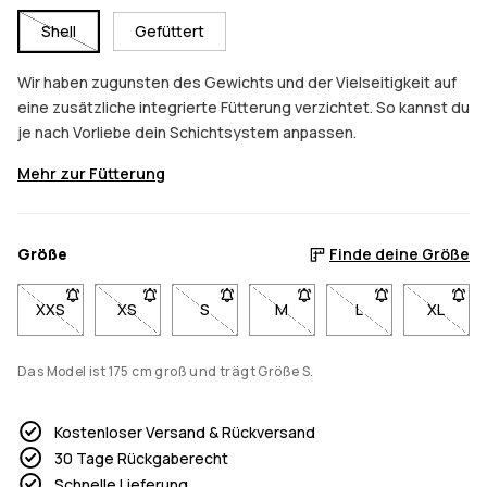
Shell
Gefüttert
Wir haben zugunsten des Gewichts und der Vielseitigkeit auf
eine zusätzliche integrierte Fütterung verzichtet. So kannst du
je nach Vorliebe dein Schichtsystem anpassen.
Mehr zur Fütterung
Größe
Finde deine Größe
XXS
- Größe XXS nicht verfügbar. Klicke, um benachrichtigt zu we
XS
- Größe XS nicht verfügbar. Klicke, um benachricht
S
- Größe S nicht verfügbar. Klicke, um b
M
- Größe M nicht verfügbar. K
L
- Größe L nicht ve
XL
- Größe
Das Model ist 175 cm groß und trägt Größe S.
Kostenloser Versand & Rückversand
30 Tage Rückgaberecht
Schnelle Lieferung