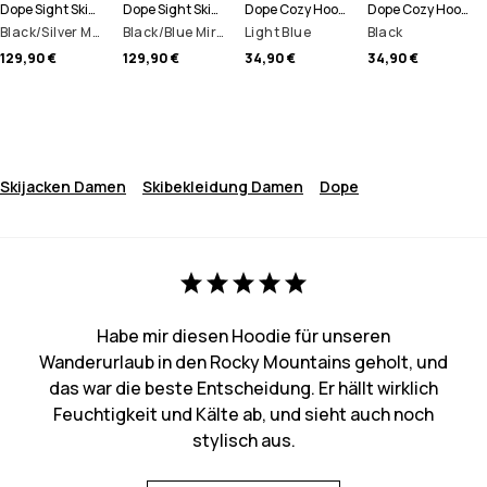
Dope Sight Skibrille
Dope Sight Skibrille
Dope Cozy Hood II Schlauchtuch
Dope Cozy Hood II Schlauchtuch
Black/Silver Mirror
Black/Blue Mirror
Light Blue
Black
129,90 €
129,90 €
34,90 €
34,90 €
Skijacken Damen
Skibekleidung Damen
Dope
Habe mir diesen Hoodie für unseren
Wanderurlaub in den Rocky Mountains geholt, und
das war die beste Entscheidung. Er hällt wirklich
Feuchtigkeit und Kälte ab, und sieht auch noch
stylisch aus.