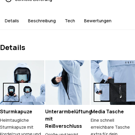
Details
Beschreibung
Tech
Bewertungen
Details
Sturmkapuze
Unterarmbelüftung
Media Tasche
mit
Helmtaugliche
Eine schnell
Reißverschluss
Sturmkapuze mit
erreichbare Tasche
Kordelzug vorne und
extra für dein
Große und leicht