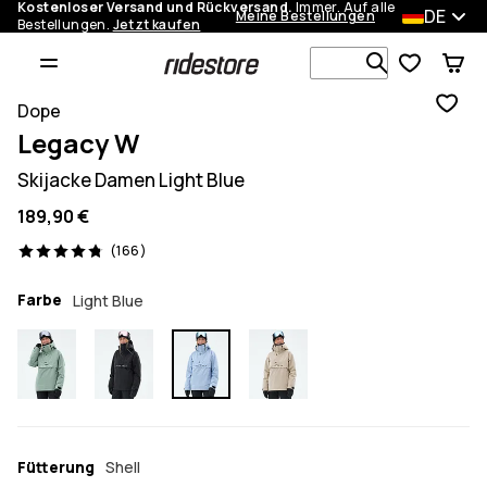
Kostenloser Versand und Rückversand.
Immer. Auf alle
DE
Meine Bestellungen
Bestellungen.
Jetzt kaufen
Durchsuche
Dope
Legacy W
Skijacke Damen Light Blue
189,90 €
166 Reviews, 4.8/5
(166)
Farbe
Light Blue
Fütterung
Shell