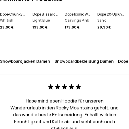
Dope Chunky Mütze
Dope Blizzard W Full Zip Snowboardjacke Damen
Dope Iconic W Snowboardhose Damen
Dope 2X-Up Knitted Schlauchtuch
Whitish
Light Blue
Carvings Pink
Sand
29,90 €
199,90 €
179,90 €
29,90 €
Snowboardjacken Damen
Snowboardbekleidung Damen
Dope
Habe mir diesen Hoodie für unseren
Wanderurlaub in den Rocky Mountains geholt, und
das war die beste Entscheidung. Er hällt wirklich
Feuchtigkeit und Kälte ab, und sieht auch noch
stylisch aus.