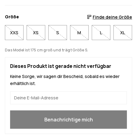
Größe
Finde deine Größe
XXS
XS
S
M
L
XL
Das Model ist 175 cm groß und trägt Größe S.
Dieses Produkt ist gerade nicht verfügbar
Keine Sorge, wir sagen dir Bescheid, sobald es wieder
erhältlich ist.
Ja, ich will mitmachen
Benachrichtige mich