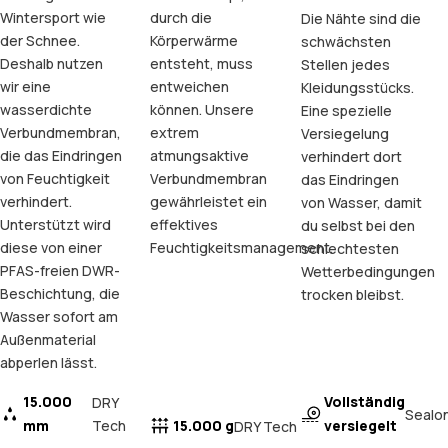
Wintersport wie
durch die
Die Nähte sind die
der Schnee.
Körperwärme
schwächsten
Deshalb nutzen
entsteht, muss
Stellen jedes
wir eine
entweichen
Kleidungsstücks.
wasserdichte
können. Unsere
Eine spezielle
Verbundmembran,
extrem
Versiegelung
die das Eindringen
atmungsaktive
verhindert dort
von Feuchtigkeit
Verbundmembran
das Eindringen
verhindert.
gewährleistet ein
von Wasser, damit
Unterstützt wird
effektives
du selbst bei den
diese von einer
Feuchtigkeitsmanagement.
schlechtesten
PFAS-freien DWR-
Wetterbedingungen
Beschichtung, die
trocken bleibst.
Wasser sofort am
Außenmaterial
abperlen lässt.
15.000
Vollständig
DRY
Sealo
mm
Tech
15.000 g
versiegelt
DRY Tech