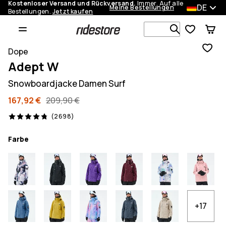
Kostenloser Versand und Rückversand.
Immer. Auf alle
DE
Meine Bestellungen
Bestellungen.
Jetzt kaufen
Durchsuche
Dope
Adept W
Snowboardjacke Damen Surf
167,92 €
209,90 €
2698 Reviews, 4.8/5
(2698)
Farbe
+17