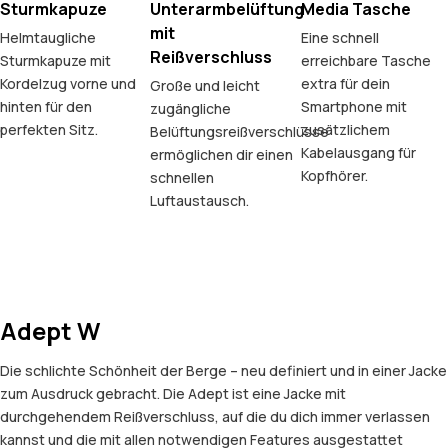
Sturmkapuze
Unterarmbelüftung
Media Tasche
mit
Helmtaugliche
Eine schnell
Reißverschluss
Sturmkapuze mit
erreichbare Tasche
Kordelzug vorne und
extra für dein
Große und leicht
hinten für den
Smartphone mit
zugängliche
perfekten Sitz.
zusätzlichem
Belüftungsreißverschlüsse
Kabelausgang für
ermöglichen dir einen
Kopfhörer.
schnellen
Luftaustausch.
Adept W
Die schlichte Schönheit der Berge – neu definiert und in einer Jacke
zum Ausdruck gebracht. Die Adept ist eine Jacke mit
durchgehendem Reißverschluss, auf die du dich immer verlassen
kannst und die mit allen notwendigen Features ausgestattet