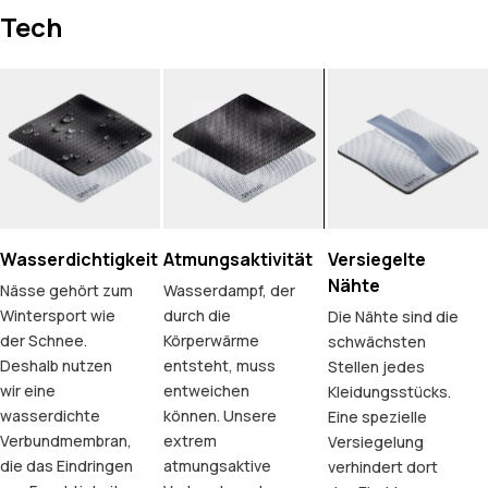
Tech
Wasserdichtigkeit
Atmungsaktivität
Versiegelte
Nähte
Nässe gehört zum
Wasserdampf, der
Wintersport wie
durch die
Die Nähte sind die
der Schnee.
Körperwärme
schwächsten
Deshalb nutzen
entsteht, muss
Stellen jedes
wir eine
entweichen
Kleidungsstücks.
wasserdichte
können. Unsere
Eine spezielle
Verbundmembran,
extrem
Versiegelung
die das Eindringen
atmungsaktive
verhindert dort