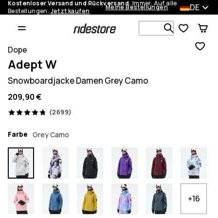
Kostenloser Versand und Rückversand.
Immer. Auf alle
DE
Meine Bestellungen
Bestellungen.
Jetzt kaufen
Durchsuche
Dope
Adept W
Snowboardjacke Damen Grey Camo
209,90 €
2699 Reviews, 4.8/5
(2699)
Farbe
Grey Camo
+16