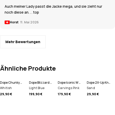
Auch meiner Lady passt die Jacke mega, und sie zieht nur
noch diese an. . . top
Horst
11. Mai 2026
Mehr Bewertungen
Ähnliche Produkte
Dope Chunky Mütze
Dope Blizzard W Full Zip Snowboardjacke Damen
Dope Iconic W Snowboardhose Damen
Dope 2X-Up Knitted Schlauchtuch
Whitish
Light Blue
Carvings Pink
Sand
29,90 €
199,90 €
179,90 €
29,90 €