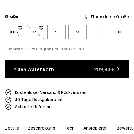
Größe
Finde deine Größe
XXS
- Größe XXS nicht verfügbar. Klicke, um benachrichtigt zu we
XS
- Größe XS nicht verfügbar. Klicke, um benachricht
S
M
L
XL
Das Model ist 175 cm groß und trägt Größe S.
In den Warenkorb
209,90 €
Kostenloser Versand & Rückversand
30 Tage Rückgaberecht
Schnelle Lieferung
Details
Beschreibung
Tech
Anprobieren
Bewertu