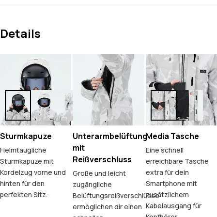
Details
Sturmkapuze
Unterarmbelüftung
Media Tasche
mit
Helmtaugliche
Eine schnell
Reißverschluss
Sturmkapuze mit
erreichbare Tasche
Kordelzug vorne und
extra für dein
Große und leicht
hinten für den
Smartphone mit
zugängliche
perfekten Sitz.
zusätzlichem
Belüftungsreißverschlüsse
Kabelausgang für
ermöglichen dir einen
Kopfhörer.