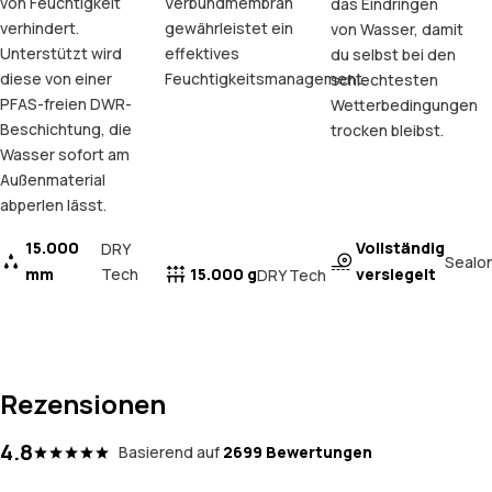
von Feuchtigkeit
Verbundmembran
das Eindringen
verhindert.
gewährleistet ein
von Wasser, damit
Unterstützt wird
effektives
du selbst bei den
diese von einer
Feuchtigkeitsmanagement.
schlechtesten
PFAS-freien DWR-
Wetterbedingungen
Beschichtung, die
trocken bleibst.
Wasser sofort am
Außenmaterial
abperlen lässt.
15.000
Vollständig
DRY
Sealo
mm
Tech
15.000 g
versiegelt
DRY Tech
Rezensionen
4.8
Basierend auf
2699 Bewertungen