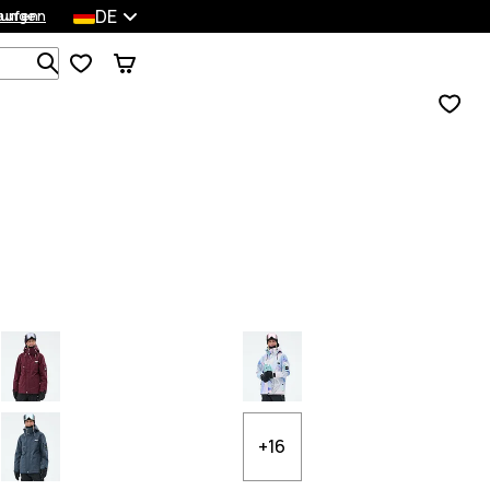
DE
lungen
kaufen
Durchsuche 1 000+ Produkte
+16