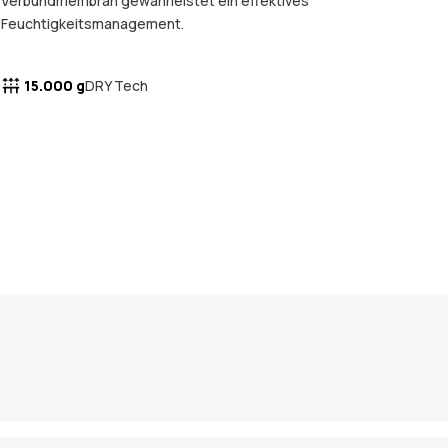
Verbundmembran gewährleistet ein effektives
Feuchtigkeitsmanagement.
15.000 g
DRY Tech