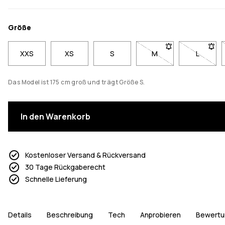
Größe
XXS
XS
S
M
- Größe M nicht verfü
L
- Größe 
Das Model ist 175 cm groß und trägt Größe S.
In den Warenkorb
Kostenloser Versand & Rückversand
30 Tage Rückgaberecht
Schnelle Lieferung
Details
Beschreibung
Tech
Anprobieren
Bewertu