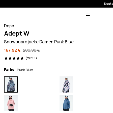
Koste
Dope
Adept W
Snowboardjacke Damen Punk Blue
167,92 €
209,90 €
2699 Reviews, 4.8/5
(2699)
Farbe
Punk Blue