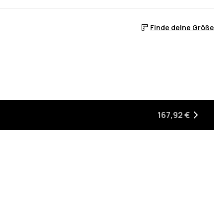
Finde deine Größe
 ist
er auf Lager ist
, wenn sie wieder auf Lager ist
167,92 €