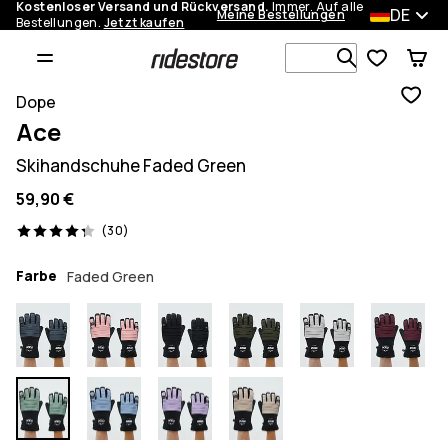
Kostenloser Versand und Rückversand.
Immer. Auf alle
DE
Meine Bestellungen
Bestellungen.
Jetzt kaufen
Durchsuche
Dope
Ace
Skihandschuhe Faded Green
59,90 €
30 Reviews, 4.3/5
(30)
Farbe
Faded Green