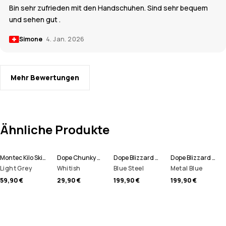
Bin sehr zufrieden mit den Handschuhen. Sind sehr bequem
und sehen gut .
Simone
4. Jan. 2026
Mehr Bewertungen
Ähnliche Produkte
Montec Kilo Skihandschuhe
Dope Chunky Mütze
Dope Blizzard Full Zip Snowboardjacke Herren
Dope Blizzard Full Zip Skijacke Herren
Light Grey
Whitish
Blue Steel
Metal Blue
59,90 €
29,90 €
199,90 €
199,90 €